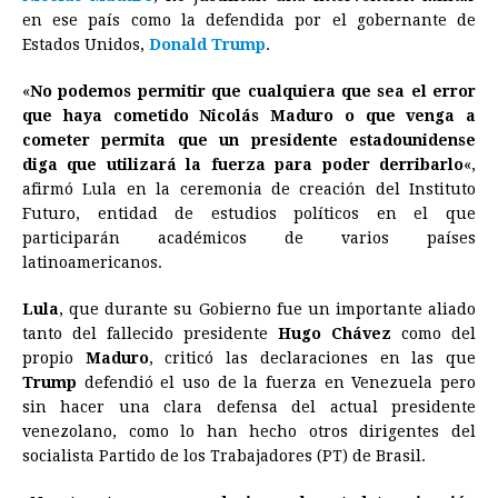
en ese país como la defendida por el gobernante de
b
e
s
a
e
e
l
t
L
Estados Unidos,
Donald Trump
.
o
n
A
d
r
d
i
o
g
p
s
e
I
n
«
No podemos permitir que cualquiera que sea el error
que haya cometido Nicolás Maduro o que venga a
k
e
p
s
n
k
cometer permita que un presidente estadounidense
r
t
diga que utilizará la fuerza para poder derribarlo
«,
afirmó Lula en la ceremonia de creación del Instituto
Futuro, entidad de estudios políticos en el que
participarán académicos de varios países
latinoamericanos.
Lula
, que durante su Gobierno fue un importante aliado
tanto del fallecido presidente
Hugo Chávez
como del
propio
Maduro
, criticó las declaraciones en las que
Trump
defendió el uso de la fuerza en Venezuela pero
sin hacer una clara defensa del actual presidente
venezolano, como lo han hecho otros dirigentes del
socialista Partido de los Trabajadores (PT) de
Brasil
.