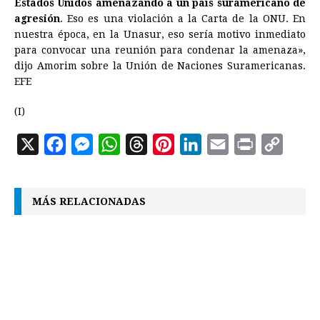
Estados Unidos amenazando a un país suramericano de
agresión
. Eso es una violación a la Carta de la ONU. En
nuestra época, en la Unasur, eso sería motivo inmediato
para convocar una reunión para condenar la amenaza»,
dijo Amorim sobre la Unión de Naciones Suramericanas.
EFE
(I)
X
F
M
W
T
P
L
E
P
C
a
e
h
h
i
i
m
r
o
c
s
a
r
n
n
a
i
p
MÁS RELACIONADAS
e
s
t
e
t
k
i
n
y
b
e
s
a
e
e
l
t
L
o
n
A
d
r
d
i
o
g
p
s
e
I
n
k
e
p
s
n
k
r
t