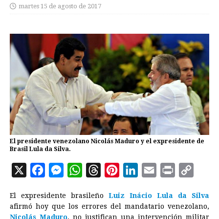
martes 15 de agosto de 2017
El presidente venezolano Nicolás Maduro y el expresidente de
Brasil Lula da Silva.
X
F
M
W
T
P
L
E
P
C
a
e
h
h
i
i
m
r
o
El expresidente brasileño
Luiz Inácio Lula da Silva
c
s
a
r
n
n
a
i
p
afirmó hoy que los errores del mandatario venezolano,
e
s
t
e
t
k
i
n
y
Nicolás Maduro
, no justifican una intervención militar