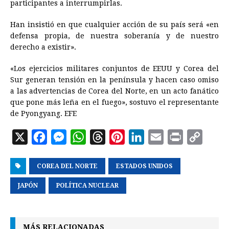
participantes a interrumpirlas.
Han insistió en que cualquier acción de su país será «en
defensa propia, de nuestra soberanía y de nuestro
derecho a existir».
«Los ejercicios militares conjuntos de EEUU y
Corea
del
Sur generan tensión en la península y hacen caso omiso
a las advertencias de
Corea
del
Norte
, en un acto fanático
que pone más leña en el fuego», sostuvo el representante
de Pyongyang. EFE
X
F
M
W
T
P
L
E
P
C
a
e
h
h
i
i
m
r
o
COREA DEL NORTE
c
s
a
r
ESTADOS UNIDOS
n
n
a
i
p
e
s
t
e
t
k
i
n
y
JAPÓN
POLÍTICA NUCLEAR
b
e
s
a
e
e
l
t
L
o
n
A
d
r
d
i
MÁS RELACIONADAS
o
g
p
s
e
I
n