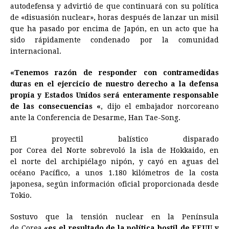
autodefensa y advirtió de que continuará con su política
e
s
t
e
t
k
i
n
y
de «disuasión nuclear», horas después de lanzar un misil
que ha pasado por encima de Japón, en un acto que ha
b
e
s
a
e
e
l
t
L
sido rápidamente condenado por la comunidad
o
n
A
d
r
d
i
internacional.
o
g
p
s
e
I
n
«Tenemos razón de responder con contramedidas
k
e
p
s
n
k
duras en el ejercicio de nuestro derecho a la defensa
r
t
propia y Estados Unidos será enteramente responsable
de las consecuencias «
, dijo el embajador norcoreano
ante la Conferencia de Desarme, Han Tae-Song.
El proyectil balístico disparado
por
Corea
del
Norte
sobrevoló la isla de Hokkaido, en
el
norte
del archipiélago nipón, y cayó en aguas del
océano Pacífico, a unos 1.180 kilómetros de la costa
japonesa, según información oficial proporcionada desde
Tokio.
Sostuvo que la tensión nuclear en la Península
de
Corea
«es el resultado de la política hostil de EEUU y