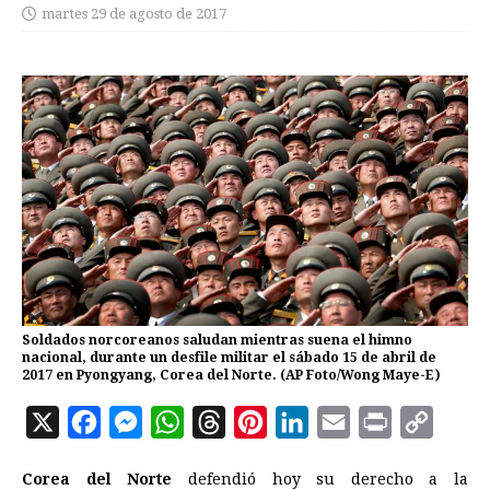
martes 29 de agosto de 2017
Soldados norcoreanos saludan mientras suena el himno
nacional, durante un desfile militar el sábado 15 de abril de
2017 en Pyongyang, Corea del Norte. (AP Foto/Wong Maye-E)
X
F
M
W
T
P
L
E
P
C
a
e
h
h
i
i
m
r
o
Corea
del
Norte
defendió hoy su derecho a la
c
s
a
r
n
n
a
i
p