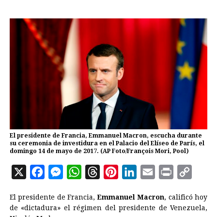
El presidente de Francia, Emmanuel Macron, escucha durante
su ceremonia de investidura en el Palacio del Elíseo de París, el
domingo 14 de mayo de 2017. (AP Foto/François Mori, Pool)
X
F
M
W
T
P
L
E
P
C
a
e
h
h
i
i
m
r
o
El presidente de Francia,
Emmanuel Macron
, calificó hoy
c
s
a
r
n
n
a
i
p
de «dictadura» el régimen del presidente de
Venezuela
,
e
s
t
e
t
k
i
n
y