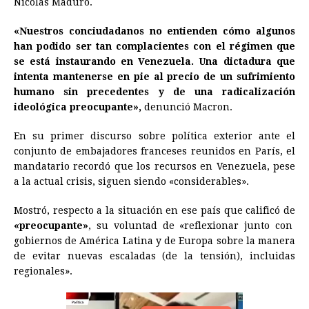
Nicolás Maduro.
b
e
s
a
e
e
l
t
L
«Nuestros conciudadanos no entienden cómo algunos
o
n
A
d
r
d
i
han podido ser tan complacientes con el régimen que
o
g
p
s
e
I
n
se está instaurando en
Venezuela
. Una dictadura que
intenta mantenerse en pie al precio de un sufrimiento
k
e
p
s
n
k
humano sin precedentes y de una radicalización
r
t
ideológica preocupante»,
denunció Macron.
En su primer discurso sobre política exterior ante el
conjunto de embajadores franceses reunidos en París, el
mandatario recordó que los recursos en
Venezuela
, pese
a la actual crisis, siguen siendo «considerables».
Mostró, respecto a la situación en ese país que calificó de
«preocupante»
, su voluntad de «reflexionar junto con
gobiernos de América Latina y de Europa sobre la manera
de evitar nuevas escaladas (de la tensión), incluidas
regionales».