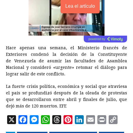
Lea el artículo
powered by
Hace apenas una semana, el Ministerio francés de
Exteriores condenó la decisión de la Constituyente
de
Venezuela
de asumir las facultades de Asamblea
Nacional y consideró «urgente» retomar el diálogo para
lograr salir de este conflicto.
La fuerte crisis política, económica y social que atraviesa
el país se profundizó después de la oleada de protestas
que se desarrollaron entre abril y finales de julio, que
dejó más de 120 muertos. EFE
X
F
M
W
T
P
L
E
P
C
a
e
h
h
i
i
m
r
o