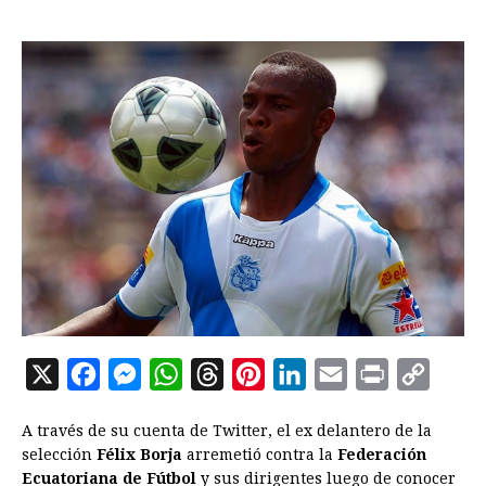
X
F
M
W
T
P
L
E
P
C
a
e
h
h
i
i
m
r
o
A través de su cuenta de Twitter, el ex delantero de la
c
s
a
r
n
n
a
i
p
selección
Félix Borja
arremetió contra la
Federación
e
s
t
e
t
k
i
n
y
Ecuatoriana de Fútbol
y sus dirigentes luego de conocer