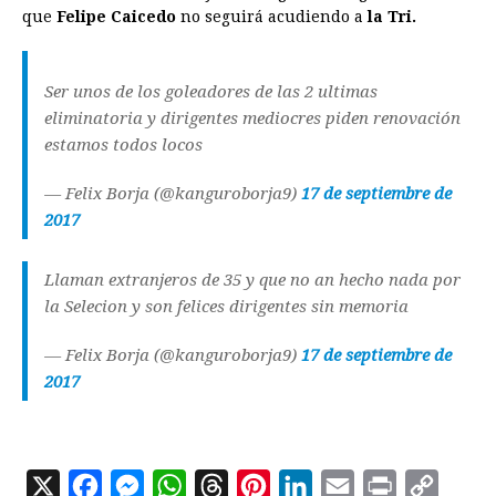
que
Felipe Caicedo
b
e
no seguirá acudiendo a
s
a
e
e
l
la Tri.
t
L
o
n
A
d
r
d
i
o
g
p
s
e
I
n
Ser unos de los goleadores de las 2 ultimas
k
e
p
s
n
k
eliminatoria y dirigentes mediocres piden renovación
estamos todos locos
r
t
— Felix Borja (@kanguroborja9)
17 de septiembre de
2017
Llaman extranjeros de 35 y que no an hecho nada por
la Selecion y son felices dirigentes sin memoria
— Felix Borja (@kanguroborja9)
17 de septiembre de
2017
X
F
M
W
T
P
L
E
P
C