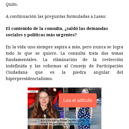
Quito.
o
n
A
d
r
d
i
o
g
p
s
e
I
n
A continuación las preguntas formuladas a Lasso:
k
e
p
s
n
k
El contenido de la consulta, ¿saldó las demandas
r
t
sociales y políticas más urgentes? ​
En la vida uno siempre aspira a más, pero nunca se logra
todo lo que se quiere. La consulta trata dos temas
fundamentales. La eliminación de la reelección
indefinida y las reformas al Consejo de Participación
Ciudadana que es la piedra angular del
hiperpresidencialismo.
Lea el artículo