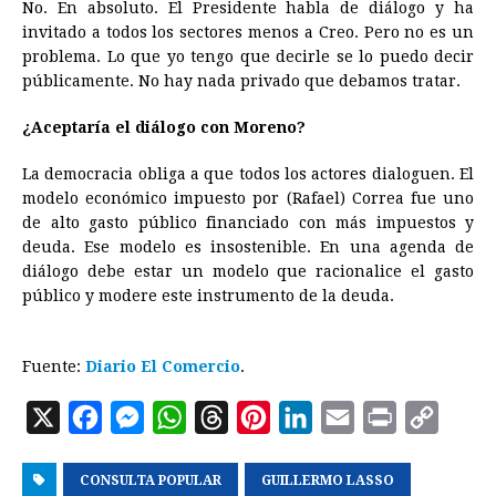
No. En absoluto. El Presidente habla de diálogo y ha
invitado a todos los sectores menos a Creo. Pero no es un
problema. Lo que yo tengo que decirle se lo puedo decir
públicamente. No hay nada privado que debamos tratar.
¿Aceptaría el diálogo con Moreno? ​
La democracia obliga a que todos los actores dialoguen. El
modelo económico impuesto por (Rafael) Correa fue uno
de alto gasto público financiado con más impuestos y
deuda. Ese modelo es insostenible. En una agenda de
diálogo debe estar un modelo que racionalice el gasto
público y modere este instrumento de la deuda.
Fuente:
Diario El Comercio
.
X
F
M
W
T
P
L
E
P
C
a
e
h
h
i
i
m
r
o
CONSULTA POPULAR
c
s
a
r
GUILLERMO LASSO
n
n
a
i
p