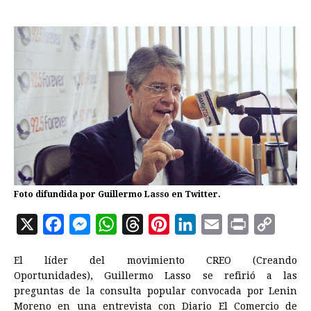
Foto difundida por Guillermo Lasso en Twitter.
X
F
M
W
T
P
L
E
P
C
a
e
h
h
i
i
m
r
o
El líder del movimiento CREO (Creando
c
s
a
r
n
n
a
i
p
Oportunidades), Guillermo Lasso se refirió a las
e
s
t
e
t
k
i
n
y
preguntas de la consulta popular convocada por Lenin
Moreno en una entrevista con Diario El Comercio de
b
e
s
a
e
e
l
t
L