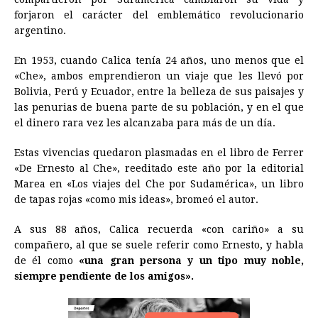
b
e
s
a
e
e
l
t
L
forjaron el carácter del emblemático revolucionario
o
n
A
d
r
d
i
argentino.
o
g
p
s
e
I
n
En 1953, cuando Calica tenía 24 años, uno menos que el
k
e
p
s
n
k
«Che», ambos emprendieron un viaje que les llevó por
r
t
Bolivia, Perú y Ecuador, entre la belleza de sus paisajes y
las penurias de buena parte de su población, y en el que
el dinero rara vez les alcanzaba para más de un día.
Estas vivencias quedaron plasmadas en el libro de Ferrer
«De Ernesto al Che», reeditado este año por la editorial
Marea en «Los viajes del Che por Sudamérica», un libro
de tapas rojas «como mis ideas», bromeó el autor.
A sus 88 años, Calica recuerda «con cariño» a su
compañero, al que se suele referir como Ernesto, y habla
de él como
«una gran persona y un tipo muy noble,
siempre pendiente de los amigos».