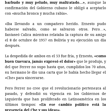
barbudo y muy peludo, muy maltratado…»
, aunque la
confirmación del Gobierno cubano le obligó a aceptarlo
con «mucha bronca y mucha rabia».
«Iba llevando a un compañero herido. Ernesto pudo
haberse salvado, como se salvaron otros. Pero…»,
fantaseó Calica mientras relataba la captura de su amigo
el 8 de octubre de 1957 en Bolivia y su ejecución un día
después.
La despedida de ambos en el 53 fue fría, y Ernesto,
«como
buen Guevara, jamás expresó el dolor»
que le produjo, y
del que Ferrer no supo hasta que, cumplidos los 70 años,
su hermano le dio una carta que le había hecho llegar el
«Che» para sincerarse.
Pero Ferrer no cree que el revolucionario pertenezca al
pasado, y defendió su vigencia en los Gobiernos de
izquierda que han proliferado en Latinoamérica en los
últimos tiempos:
«En ese cambio político está la
presencia del Che y sus ideas».