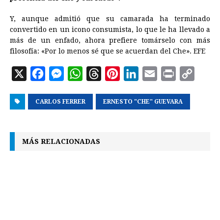
Y, aunque admitió que su camarada ha terminado
convertido en un icono consumista, lo que le ha llevado a
más de un enfado, ahora prefiere tomárselo con más
filosofía: «Por lo menos sé que se acuerdan del Che». EFE
X
F
M
W
T
P
L
E
P
C
a
e
h
h
i
i
m
r
o
CARLOS FERRER
c
s
a
r
ERNESTO "CHE" GUEVARA
n
n
a
i
p
e
s
t
e
t
k
i
n
y
b
e
s
a
e
e
l
t
L
MÁS RELACIONADAS
o
n
A
d
r
d
i
o
g
p
s
e
I
n
k
e
p
s
n
k
r
t