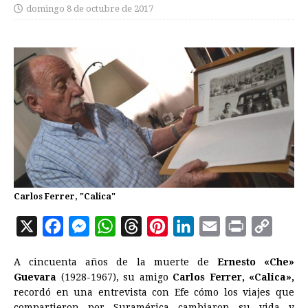
domingo 8 de octubre de 2017
Carlos Ferrer, "Calica"
X
F
M
W
T
P
L
E
P
C
a
e
h
h
i
i
m
r
o
A cincuenta años de la muerte de
Ernesto «Che»
c
s
a
r
n
n
a
i
p
Guevara
(1928-1967), su amigo
Carlos Ferrer, «Calica»,
e
s
t
e
t
k
i
n
y
recordó en una entrevista con Efe cómo los viajes que
compartieron por Suramérica cambiaron su vida y