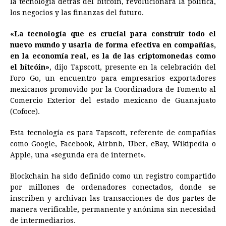
la tecnología detrás del bitcóin, revolucionará la política,
b
e
s
a
e
e
l
t
L
los negocios y las finanzas del futuro.
o
n
A
d
r
d
i
o
g
p
s
e
I
n
«La tecnología que es crucial para construir todo el
nuevo mundo y usarla de forma efectiva en compañías,
k
e
p
s
n
k
en la economía real, es la de las criptomonedas como
r
t
el bitcóin»
, dijo Tapscott, presente en la celebración del
Foro Go, un encuentro para empresarios exportadores
mexicanos promovido por la Coordinadora de Fomento al
Comercio Exterior del estado mexicano de Guanajuato
(Cofoce).
Esta tecnología es para Tapscott, referente de compañías
como Google, Facebook, Airbnb, Uber, eBay, Wikipedia o
Apple, una «segunda era de internet».
Blockchain ha sido definido como un registro compartido
por millones de ordenadores conectados, donde se
inscriben y archivan las transacciones de dos partes de
manera verificable, permanente y anónima sin necesidad
de intermediarios.