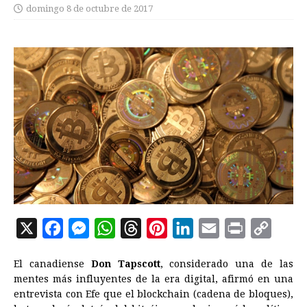
domingo 8 de octubre de 2017
X
F
M
W
T
P
L
E
P
C
a
e
h
h
i
i
m
r
o
El canadiense
Don Tapscott
, considerado una de las
c
s
a
r
n
n
a
i
p
mentes más influyentes de la era digital, afirmó en una
e
s
t
e
t
k
i
n
y
entrevista con Efe que el blockchain (cadena de bloques),