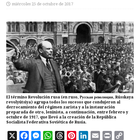
miércoles 25 de octubre de 2017
El término Revolución rusa (en ruso, Русская революция, Rússkaya
revolyútsiya) agrupa todos los sucesos que condujeron al
derrocamiento del régimen zarista y a la instauración
preparada de otro, leninista, a continuación, entre febrero y
octubre de 1917, que llevó a la creación de la República
Socialista Federativa Soviética de Rusia.
X
F
M
W
T
P
L
E
P
C