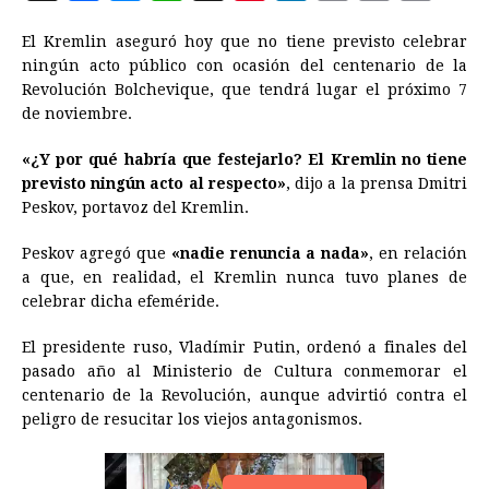
a
e
h
h
i
i
m
r
o
El Kremlin aseguró hoy que no tiene previsto celebrar
c
s
a
r
n
n
a
i
p
ningún acto público con ocasión del centenario de la
e
s
t
e
t
k
i
n
y
Revolución Bolchevique, que tendrá lugar el próximo 7
de noviembre.
b
e
s
a
e
e
l
t
L
o
n
A
d
r
d
i
«¿Y por qué habría que festejarlo? El Kremlin no tiene
o
g
p
s
e
I
n
previsto ningún acto al respecto»
, dijo a la prensa Dmitri
Peskov, portavoz del Kremlin.
k
e
p
s
n
k
r
t
Peskov agregó que
«nadie renuncia a nada»
, en relación
a que, en realidad, el Kremlin nunca tuvo planes de
celebrar dicha efeméride.
El presidente ruso, Vladímir Putin, ordenó a finales del
pasado año al Ministerio de Cultura conmemorar el
centenario de la Revolución, aunque advirtió contra el
peligro de resucitar los viejos antagonismos.