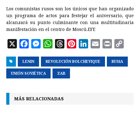
Los comunistas rusos son los únicos que han organizado
un programa de actos para festejar el aniversario, que
alcanzará su punto culminante con una multitudinaria
manifestación en el centro de Moscú.EFE
X
F
M
W
T
P
L
E
P
C
a
e
h
h
i
i
m
r
o
LENIN
c
s
REVOLUCIÓN BOLCHEVIQUE
a
r
n
n
a
RUSIA
i
p
e
s
t
e
t
k
i
n
y
UNIÓN SOVIÉTICA
ZAR
b
e
s
a
e
e
l
t
L
o
n
A
d
r
d
i
MÁS RELACIONADAS
o
g
p
s
e
I
n
k
e
p
s
n
k
r
t