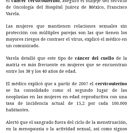
el
cáncer cervicouterino
, aseguró el subjeje del Servicio
de Oncología del Hospital Juárez de México, Francisco
b
e
s
a
e
e
l
t
L
Varela.
o
n
A
d
r
d
i
o
g
p
s
e
I
n
Las mujeres que mantienen relaciones sexuales sin
protección con múltiples parejas son las que tienen los
k
e
p
s
n
k
mayores riesgos de contraer el virus, explicó el médico en
r
t
un comunicado.
Varela detalló que este tipo de
cáncer
del cuello
de la
matriz es más frecuente en mujeres que se encuentran
entre los 38 y los 40 años de edad.
El médico explicó que a partir de 2007 el
cervicouterino
se ha consolidado como el segundo lugar de las
neoplasias en las mujeres en edad reproductiva con una
tasa de incidencia actual de 15,2 por cada 100.000
habitantes.
Alertó que el sangrado fuera del ciclo de la menstruación,
en la menopausia o la actividad sexual, así como signos