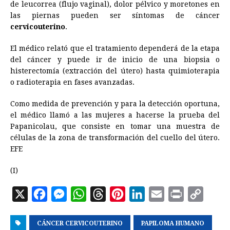
de leucorrea (flujo vaginal), dolor pélvico y moretones en
las piernas pueden ser síntomas de cáncer
cervicouterino
.
El médico relató que el tratamiento dependerá de la etapa
del cáncer y puede ir de inicio de una biopsia o
histerectomía (extracción del útero) hasta quimioterapia
o radioterapia en fases avanzadas.
Como medida de prevención y para la detección oportuna,
el médico llamó a las mujeres a hacerse la prueba del
Papanicolau, que consiste en tomar una muestra de
células de la zona de transformación del cuello del útero.
EFE
(I)
X
F
M
W
T
P
L
E
P
C
a
e
h
h
i
i
m
r
o
CÁNCER CERVICOUTERINO
c
s
a
r
n
PAPILOMA HUMANO
n
a
i
p