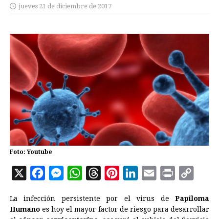
jueves 21 de diciembre de 2017
Foto: Youtube
X
F
M
W
T
P
L
E
P
C
a
e
h
h
i
i
m
r
o
La infección persistente por el virus de
Papiloma
c
s
a
r
n
n
a
i
p
Humano
es hoy el mayor factor de riesgo para desarrollar
e
s
t
e
t
k
i
n
y