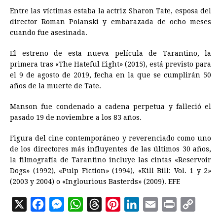
Entre las víctimas estaba la actriz Sharon Tate, esposa del
director Roman Polanski y embarazada de ocho meses
cuando fue asesinada.
El estreno de esta nueva película de Tarantino, la
primera tras «The Hateful Eight» (2015), está previsto para
el 9 de agosto de 2019, fecha en la que se cumplirán 50
años de la muerte de Tate.
Manson fue condenado a cadena perpetua y falleció el
pasado 19 de noviembre a los 83 años.
Figura del
cine
contemporáneo y reverenciado como uno
de los directores más influyentes de las últimos 30 años,
la filmografía de Tarantino incluye las cintas «Reservoir
Dogs» (1992), «Pulp Fiction» (1994), «Kill Bill: Vol. 1 y 2»
(2003 y 2004) o «Inglourious Basterds» (2009). EFE
X
F
M
W
T
P
L
E
P
C
a
e
h
h
i
i
m
r
o