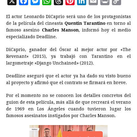
X
F
M
W
T
P
L
E
P
C
a
e
h
h
i
i
m
r
o
El actor Leonardo DiCaprio será uno de los protagonistas
c
s
a
r
n
n
a
i
p
de la película del cineasta
Quentin Tarantino
en torno al
e
s
t
e
t
k
i
n
y
famoso asesino
Charles Manson
, informó hoy el medio
especializado Deadline.
b
e
s
a
e
e
l
t
L
o
n
A
d
r
d
i
DiCaprio, ganador del Óscar al mejor actor por «The
o
g
p
s
e
I
n
Revenant» (2015), ya trabajó con Tarantino en el
largometraje «Django Unchained» (2012).
k
e
p
s
n
k
r
t
Deadline aseguró que el actor ya ha dado su visto bueno
al proyecto y afirmó que el contrato se firmará en breve.
Por el momento no se conocen los detalles concretos del
guion de esta película, más allá de que recreará el verano
de 1969 en Los Ángeles cuando tuvieron lugar los
famosos asesinatos instigados por Charles Manson.