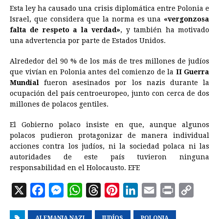
Esta ley ha causado una crisis diplomática entre Polonia e
Israel, que considera que la norma es una
«vergonzosa
falta de respeto a la verdad»
, y también ha motivado
una advertencia por parte de Estados Unidos.
Alrededor del 90 % de los más de tres millones de judíos
que vivían en Polonia antes del comienzo de la
II Guerra
Mundial
fueron asesinados por los nazis durante la
ocupación del país centroeuropeo, junto con cerca de dos
millones de polacos gentiles.
El Gobierno polaco insiste en que, aunque algunos
polacos pudieron protagonizar de manera individual
acciones contra los judíos, ni la sociedad polaca ni las
autoridades de este país tuvieron ninguna
responsabilidad en el Holocausto. EFE
X
F
M
W
T
P
L
E
P
C
a
e
h
h
i
i
m
r
o
ALEMANIA NAZI
JUDÍOS
POLONIA