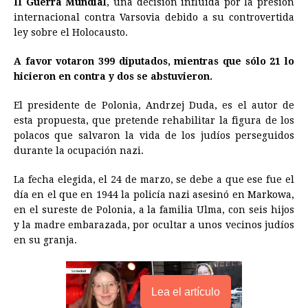
II Guerra Mundial
b
e
, una decisión influida por la presión
s
a
e
e
l
t
L
internacional contra Varsovia debido a su controvertida
o
n
A
d
r
d
i
ley sobre el Holocausto.
o
g
p
s
e
I
n
A favor votaron 399 diputados, mientras que sólo 21 lo
k
e
p
s
n
k
hicieron en contra y dos se abstuvieron.
r
t
El presidente de Polonia, Andrzej Duda, es el autor de
esta propuesta, que pretende rehabilitar la figura de los
polacos que salvaron la vida de los judíos perseguidos
durante la ocupación
nazi
.
La fecha elegida, el 24 de marzo, se debe a que ese fue el
día en el que en 1944 la policía
nazi
asesinó en Markowa,
en el sureste de Polonia, a la familia Ulma, con seis hijos
y la madre embarazada, por ocultar a unos vecinos judíos
en su granja.
Lea el artículo