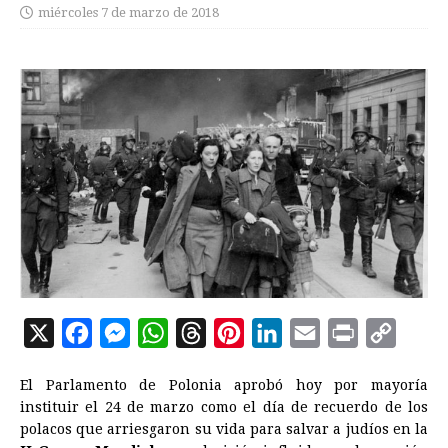
miércoles 7 de marzo de 2018
X
F
M
W
T
P
L
E
P
C
a
e
h
h
i
i
m
r
o
El Parlamento de Polonia aprobó hoy por mayoría
c
s
a
r
n
n
a
i
p
instituir el 24 de marzo como el día de recuerdo de los
e
s
t
e
t
k
i
n
y
polacos que arriesgaron su vida para salvar a judíos en la