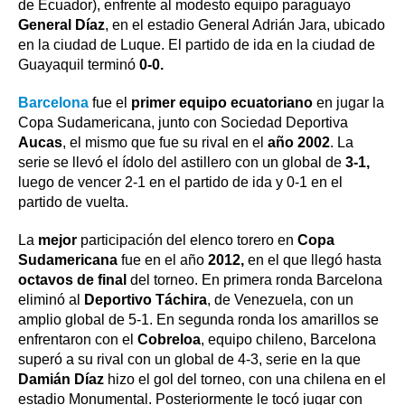
de Ecuador), enfrente al modesto equipo paraguayo
General Díaz
, en el estadio General Adrián Jara, ubicado
b
e
s
a
e
e
l
t
L
en la ciudad de Luque. El partido de ida en la ciudad de
o
n
A
d
r
d
i
Guayaquil terminó
0-0.
o
g
p
s
e
I
n
Barcelona
fue el
primer equipo ecuatoriano
en jugar la
k
e
p
s
n
k
Copa Sudamericana, junto con Sociedad Deportiva
r
t
Aucas
, el mismo que fue su rival en el
año 2002
. La
serie se llevó el ídolo del astillero con un global de
3-1,
luego de vencer 2-1 en el partido de ida y 0-1 en el
partido de vuelta.
La
mejor
participación del elenco torero en
Copa
Sudamericana
fue en el año
2012,
en el que llegó hasta
octavos de final
del torneo. En primera ronda Barcelona
eliminó al
Deportivo Táchira
, de Venezuela, con un
amplio global de 5-1. En segunda ronda los amarillos se
enfrentaron con el
Cobreloa
, equipo chileno, Barcelona
superó a su rival con un global de 4-3, serie en la que
Damián Díaz
hizo el gol del torneo, con una chilena en el
estadio Monumental. Posteriormente le tocó jugar con