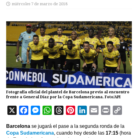
miércoles 7 de marzo de 2018
Fotografía oficial del plantel de Barcelona previo al encuentro
frente a General Díaz por la Copa Sudamericana. Foto/API
X
F
M
W
T
P
L
E
P
C
a
e
h
h
i
i
m
r
o
Barcelona
se jugará el pase a la segunda ronda de la
c
s
a
r
n
n
a
i
p
Copa Sudamericana
, cuando hoy desde las
17:15
(hora
e
s
t
e
t
k
i
n
y