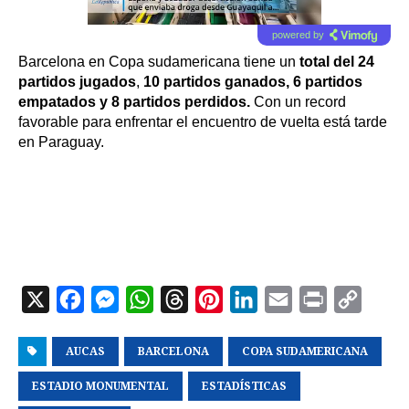
powered by
Barcelona en Copa sudamericana tiene un
total del 24
partidos jugados
,
10 partidos ganados, 6 partidos
empatados y 8 partidos perdidos.
Con un record
favorable para enfrentar el encuentro de vuelta está tarde
en Paraguay.
X
F
M
W
T
P
L
E
P
C
a
e
h
h
i
i
m
r
o
AUCAS
c
s
BARCELONA
a
r
n
COPA SUDAMERICANA
n
a
i
p
e
s
t
e
t
k
i
n
y
ESTADIO MONUMENTAL
ESTADÍSTICAS
b
e
s
a
e
e
l
t
L