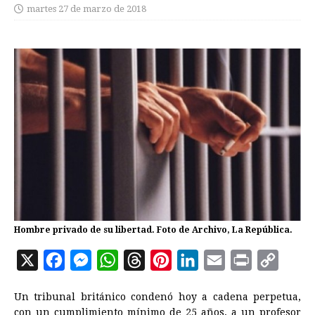
martes 27 de marzo de 2018
Hombre privado de su libertad. Foto de Archivo, La República.
X
F
M
W
T
P
L
E
P
C
a
e
h
h
i
i
m
r
o
Un tribunal británico condenó hoy a cadena perpetua,
c
s
a
r
n
n
a
i
p
con un cumplimiento mínimo de 25 años, a un profesor