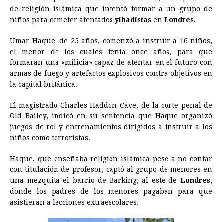
e
s
t
e
t
k
i
n
y
de religión islámica que intentó formar a un grupo de
niños para cometer atentados
b
e
s
a
yihadistas
e
e
en
l
Londres.
t
L
o
n
A
d
r
d
i
Umar Haque, de 25 años, comenzó a instruir a 16 niños,
o
g
p
s
e
I
n
el menor de los cuales tenía once años, para que
formaran una «milicia» capaz de atentar en el futuro con
k
e
p
s
n
k
armas de fuego y artefactos explosivos contra objetivos en
r
t
la capital británica.
El magistrado Charles Haddon-Cave, de la corte penal de
Old Bailey, indicó en su sentencia que Haque organizó
juegos de rol y entrenamientos dirigidos a instruir a los
niños como terroristas.
Haque, que enseñaba religión islámica pese a no contar
con titulación de profesor, captó al grupo de menores en
una mezquita el barrio de Barking, al este de
Londres,
donde los padres de los menores pagaban para que
asistieran a lecciones extraescolares.