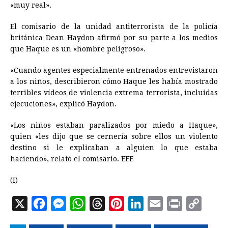
«muy real».
El comisario de la unidad antiterrorista de la policía
británica Dean Haydon afirmó por su parte a los medios
que Haque es un «hombre peligroso».
«Cuando agentes especialmente entrenados entrevistaron
a los niños, describieron cómo Haque les había mostrado
terribles vídeos de violencia extrema terrorista, incluidas
ejecuciones», explicó Haydon.
«Los niños estaban paralizados por miedo a Haque»,
quien «les dijo que se cernería sobre ellos un violento
destino si le explicaban a alguien lo que estaba
haciendo», relató el comisario. EFE
(I)
X
F
M
W
T
P
L
E
P
C
a
e
h
h
i
i
m
r
o