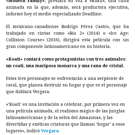
«
Modern Family»
, prestará su voz a «Koati», una cinta
animada en la que, además, será productora ejecutiva,
b
e
s
a
e
e
l
t
L
informó hoy el medio especializado Deadline.
o
n
A
d
r
d
i
o
g
p
s
e
I
n
El mexicano-canadiense Rodrigo Pérez Castro, que ha
trabajado en cintas como «Rio 2» (2014) o «Ice Age:
k
e
p
s
n
k
Collision Course» (2016), dirigirá esta película con un
r
t
gran componente latinoamericano en su historia.
«Koati» contará como protagonistas con tres animales:
un coatí, una mariposa monarca y una rana de cristal.
Estos tres personajes se enfrentarán a una serpiente de
coral, que planea destruir su hogar y que es el personaje
que doblará Vergara.
«‘Koati’ es una invitación a celebrar, por primera vez en
una película animada, el realismo mágico de las junglas
latinoamericanas y de la selva del Amazonas, y las
divertidas y exóticas criaturas que llaman ‘hogar’ a esos
lugares», indicó
Vergara.