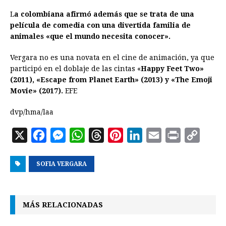
L
a colombiana afirmó además que se trata de una
película de comedia con una divertida familia de
animales «que el mundo necesita conocer».
Vergara no es una novata en el cine de animación, ya que
participó en el doblaje de las cintas «
Happy Feet Two»
(2011), «Escape from Planet Earth» (2013) y «The Emoji
Movie» (2017).
EFE
dvp/hma/laa
X
F
M
W
T
P
L
E
P
C
a
e
h
h
i
i
m
r
o
SOFIA VERGARA
c
s
a
r
n
n
a
i
p
e
s
t
e
t
k
i
n
y
b
e
s
a
e
e
l
t
L
MÁS RELACIONADAS
o
n
A
d
r
d
i
o
g
p
s
e
I
n