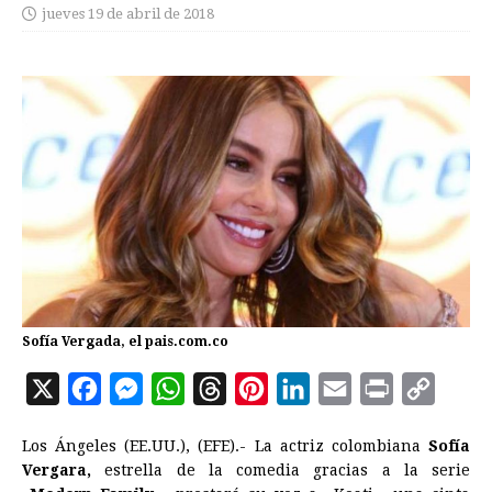
jueves 19 de abril de 2018
Sofía Vergada, el pais.com.co
X
F
M
W
T
P
L
E
P
C
a
e
h
h
i
i
m
r
o
Los Ángeles (EE.UU.), (EFE).- La actriz colombiana
Sofía
c
s
a
r
n
n
a
i
p
Vergara,
estrella de la comedia gracias a la serie
e
s
t
e
t
k
i
n
y