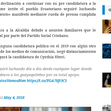
declinación a continuar con su pre candidatura a la
a
i
p
me invite el pueblo Ecuatoriano seguiré luchando
O
i
n
y
miento» manifestó mediante rueda de prensa cumplida
l
t
L
i
ura a la Alcaldía debido a asuntos familiares que le
n
 por parte del Partido Social Cristiano.
k
nguna candidatura política en el 2019 con algún otro
a de los medios de comunicación, negó distanciamientos
oyará la candidatura de Cynthia Viteri.
uiré luchando día a día desde cualquier lugar donde
dezco a los guayaquileños por su total apoyo.
ntosVamosBien
https://t.co/YGA78Jt3C1
i)
May 4, 2018