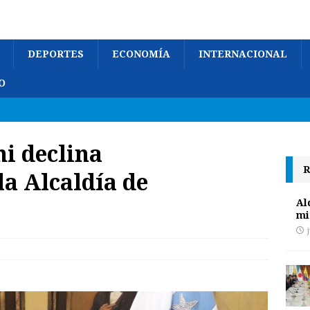
DEPORTES
ECONOMÍA
INTERNACIONAL
O
i declina
R
la Alcaldía de
Al
mi