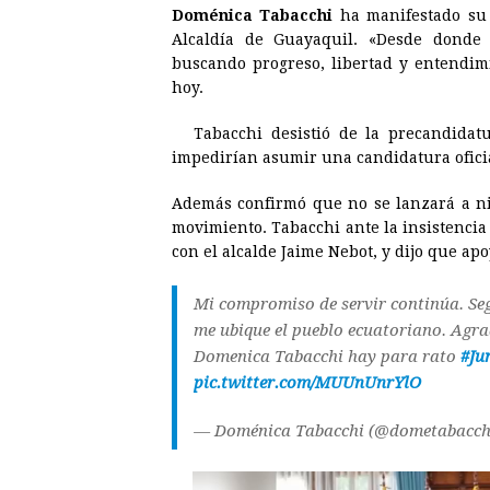
Doménica Tabacchi
ha manifestado su 
c
s
a
r
n
n
Alcaldía de Guayaquil. «Desde donde 
e
s
t
e
t
k
buscando progreso, libertad y entendi
hoy.
b
e
s
a
e
e
o
n
A
d
r
d
Tabacchi desistió de la precandidat
o
g
p
s
e
I
impedirían asumir una candidatura oficial
k
e
p
s
n
Además confirmó que no se lanzará a ni
r
t
movimiento. Tabacchi ante la insistenci
con el alcalde Jaime Nebot, y dijo que ap
Mi compromiso de servir continúa. Seg
me ubique el pueblo ecuatoriano. Agra
Domenica Tabacchi hay para rato
#Ju
pic.twitter.com/MUUnUnrYlO
— Doménica Tabacchi (@dometabacch