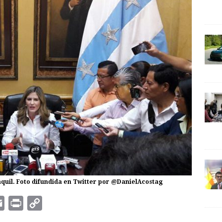
quil. Foto difundida en Twitter por @DanielAcostag
E
P
C
m
r
o