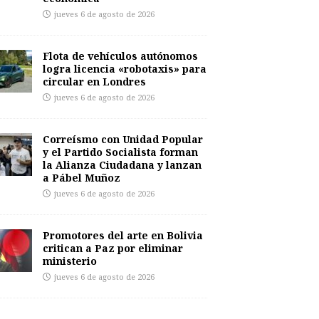
jueves 6 de agosto de 2026
Flota de vehículos autónomos
logra licencia «robotaxis» para
circular en Londres
jueves 6 de agosto de 2026
Correísmo con Unidad Popular
y el Partido Socialista forman
la Alianza Ciudadana y lanzan
a Pábel Muñoz
jueves 6 de agosto de 2026
Promotores del arte en Bolivia
critican a Paz por eliminar
ministerio
jueves 6 de agosto de 2026