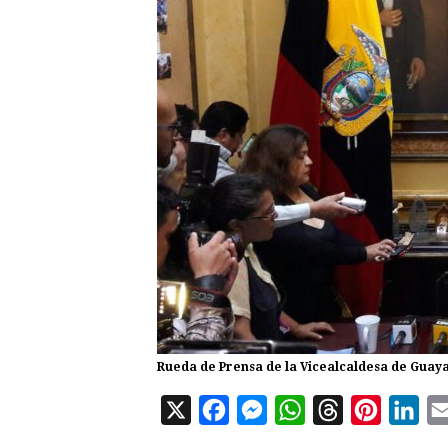
Rueda de Prensa de la Vicealcaldesa de Guaya
X
F
M
W
T
P
L
a
e
h
h
i
i