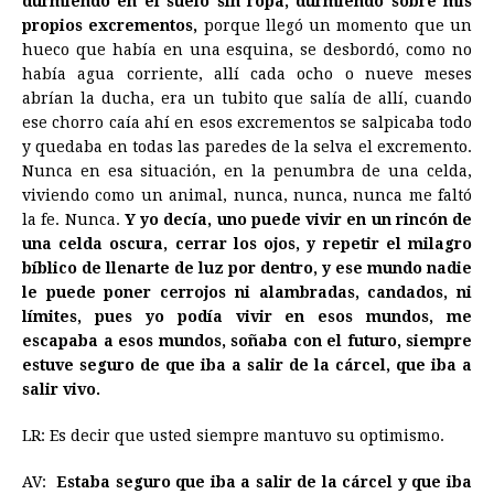
durmiendo en el suelo sin ropa, durmiendo sobre mis
propios excrementos,
porque llegó un momento que un
hueco que había en una esquina, se desbordó, como no
había agua corriente, allí cada ocho o nueve meses
abrían la ducha, era un tubito que salía de allí, cuando
ese chorro caía ahí en esos excrementos se salpicaba todo
y quedaba en todas las paredes de la selva el excremento.
Nunca en esa situación, en la penumbra de una celda,
viviendo como un animal, nunca, nunca, nunca me faltó
la fe. Nunca.
Y yo decía, uno puede vivir en un rincón de
una celda oscura, cerrar los ojos, y repetir el milagro
bíblico de llenarte de luz por dentro, y ese mundo nadie
le puede poner cerrojos ni alambradas, candados, ni
límites, pues yo podía vivir en esos mundos, me
escapaba a esos mundos, soñaba con el futuro, siempre
estuve seguro de que iba a salir de la cárcel, que iba a
salir vivo.
LR: Es decir que usted siempre mantuvo su optimismo.
AV:
Estaba seguro que iba a salir de la cárcel y que iba