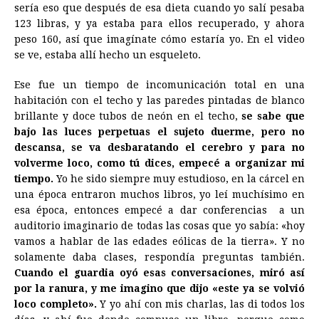
sería eso que después de esa dieta cuando yo salí pesaba
123 libras, y ya estaba para ellos recuperado, y ahora
peso 160, así que imagínate cómo estaría yo. En el video
se ve, estaba allí hecho un esqueleto.
Ese fue un tiempo de incomunicación total en una
habitación con el techo y las paredes pintadas de blanco
brillante y doce tubos de neón en el techo,
se sabe que
bajo las luces perpetuas el sujeto duerme, pero no
descansa, se va desbaratando el cerebro y para no
volverme loco, como tú dices, empecé a organizar mi
tiempo.
Yo he sido siempre muy estudioso, en la cárcel en
una época entraron muchos libros, yo leí muchísimo en
esa época, entonces empecé a dar conferencias a un
auditorio imaginario de todas las cosas que yo sabía: «hoy
vamos a hablar de las edades eólicas de la tierra». Y no
solamente daba clases, respondía preguntas también.
Cuando el guardia oyó esas conversaciones, miró así
por la ranura, y me imagino que dijo «este ya se volvió
loco completo».
Y yo ahí con mis charlas, las di todos los