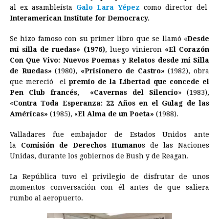
al ex asambleísta
Galo Lara Yépez
como director del
o
n
A
d
r
d
i
Interamerican Institute for Democracy.
o
g
p
s
e
I
n
Se hizo famoso con su primer libro que se llamó «
Desde
k
e
p
s
n
k
mi silla de ruedas» (1976)
, luego vinieron
«El Corazón
r
t
Con Que Vivo: Nuevos Poemas y Relatos desde mi Silla
de Ruedas»
(1980),
«Prisionero de Castro»
(1982), obra
que mereció el
premio de la Libertad que concede el
Pen Club francés, «Cavernas del Silencio
» (1983),
«
Contra Toda Esperanza: 22 Años en el Gulag de las
Américas»
(1985), «
El Alma de un Poeta»
(1988).
Valladares fue embajador de Estados Unidos ante
la
Comisión de Derechos Humano
s de las Naciones
Unidas, durante los gobiernos de Bush y de Reagan.
La República tuvo el privilegio de disfrutar de unos
momentos conversación con él antes de que saliera
rumbo al aeropuerto.