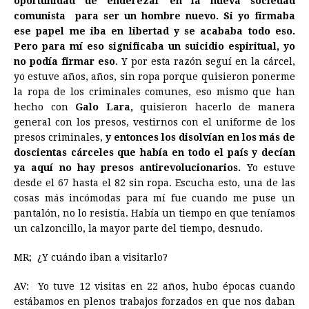
oportunidad de enderezar en la nueva sociedad
comunista para ser un hombre nuevo. Si yo firmaba
ese papel me iba en libertad y se acababa todo eso.
Pero para mí eso significaba un suicidio espiritual, yo
no podía firmar eso
. Y por esta razón seguí en la cárcel,
yo estuve años, años, sin ropa porque quisieron ponerme
la ropa de los criminales comunes, eso mismo que han
hecho con
Galo Lara,
quisieron hacerlo de manera
general con los presos, vestirnos con el uniforme de los
presos criminales,
y entonces los disolvían en los más de
doscientas cárceles que había en todo el país y decían
ya aquí no hay presos antirevolucionarios.
Yo estuve
desde el 67 hasta el 82 sin ropa. Escucha esto, una de las
cosas más incómodas para mí fue cuando me puse un
pantalón, no lo resistía. Había un tiempo en que teníamos
un calzoncillo, la mayor parte del tiempo, desnudo.
MR; ¿Y cuándo iban a visitarlo?
AV: Yo tuve 12 visitas en 22 años, hubo épocas cuando
estábamos en plenos trabajos forzados en que nos daban