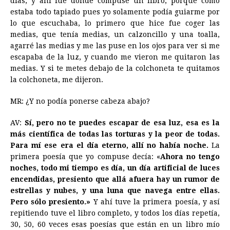
días, y ahí fue donde compuse un libro, porque como
estaba todo tapiado pues yo solamente podía guiarme por
lo que escuchaba, lo primero que hice fue coger las
medias, que tenía medias, un calzoncillo y una toalla,
agarré las medias y me las puse en los ojos para ver si me
escapaba de la luz, y cuando me vieron me quitaron las
medias. Y si te metes debajo de la colchoneta te quitamos
la colchoneta, me dijeron.
MR: ¿Y no podía ponerse cabeza abajo?
AV:
Sí, pero no te puedes escapar de esa luz, esa es la
más científica de todas las torturas y la peor de todas.
Para mí ese era el día eterno, allí no había noche.
La
primera poesía que yo compuse decía: «
Ahora no tengo
noches, todo mi tiempo es día, un día artificial de luces
encendidas, presiento que allá afuera hay un rumor de
estrellas y nubes, y una luna que navega entre ellas.
Pero sólo presiento.»
Y ahí tuve la primera poesía, y así
repitiendo tuve el libro completo, y todos los días repetía,
30, 50, 60 veces esas poesías que están en un libro mío