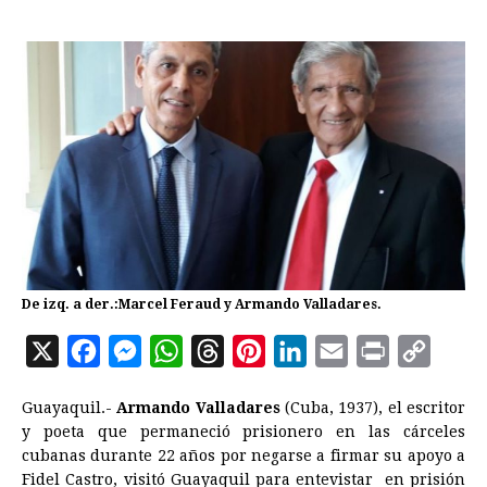
De izq. a der.:Marcel Feraud y Armando Valladares.
X
F
M
W
T
P
L
E
P
C
a
e
h
h
i
i
m
r
o
Guayaquil.-
Armando Valladares
(Cuba, 1937), el escritor
c
s
a
r
n
n
a
i
p
y poeta que permaneció prisionero en las cárceles
e
s
t
e
t
k
i
n
y
cubanas durante 22 años por negarse a firmar su apoyo a
Fidel Castro, visitó Guayaquil para entevistar en prisión
b
e
s
a
e
e
l
t
L