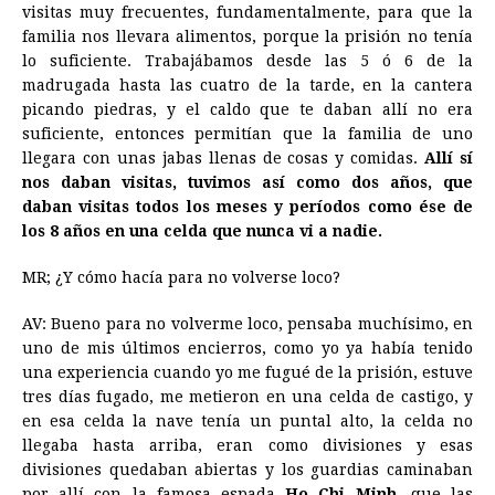
visitas muy frecuentes, fundamentalmente, para que la
familia nos llevara alimentos, porque la prisión no tenía
lo suficiente. Trabajábamos desde las 5 ó 6 de la
madrugada hasta las cuatro de la tarde, en la cantera
picando piedras, y el caldo que te daban allí no era
suficiente, entonces permitían que la familia de uno
llegara con unas jabas llenas de cosas y comidas.
Allí sí
nos daban visitas, tuvimos así como dos años, que
daban visitas todos los meses y períodos como ése de
los 8 años en una celda que nunca vi a nadie.
MR; ¿Y cómo hacía para no volverse loco?
AV: Bueno para no volverme loco, pensaba muchísimo, en
uno de mis últimos encierros, como yo ya había tenido
una experiencia cuando yo me fugué de la prisión, estuve
tres días fugado, me metieron en una celda de castigo, y
en esa celda la nave tenía un puntal alto, la celda no
llegaba hasta arriba, eran como divisiones y esas
divisiones quedaban abiertas y los guardias caminaban
por allí con la famosa espada
Ho Chi Minh,
que las