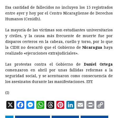
Esa cantidad de fallecidos no incluyen los 15 registrados
entre ayer y hoy por el Centro Nicaragüense de Derechos
Humanos (Cenidh).
La mayoría de las víctimas son estudiantes universitarios
y civiles, y la causa más frecuente de muerte fue por
disparos certeros en la cabeza, cuello y torso, por lo que
la CIDH no descartó que el Gobierno de
Nicaragua
haya
realizado «ejecuciones extrajudiciales».
Las protestas contra el Gobierno de
Daniel Ortega
comenzaron en abril por unas fallidas reformas a la
seguridad social, y se acentuaron como consecuencia de
los asesinatos durante las manifestaciones. EFE
(I)
X
F
M
W
T
P
L
E
P
C
a
e
h
h
i
i
m
r
o