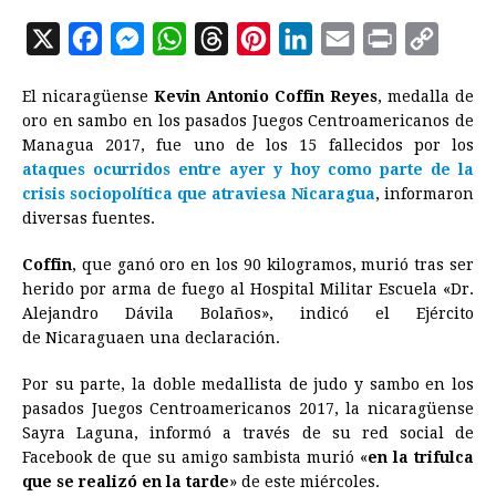
X
F
M
W
T
P
L
E
P
C
a
e
h
h
i
i
m
r
o
El nicaragüense
Kevin Antonio Coffin Reyes
, medalla de
c
s
a
r
n
n
a
i
p
oro en sambo en los pasados Juegos Centroamericanos de
e
s
t
e
t
k
i
n
y
Managua 2017, fue uno de los 15 fallecidos por los
ataques ocurridos entre ayer y hoy como parte de la
b
e
s
a
e
e
l
t
L
crisis sociopolítica que atraviesa Nicaragua
, informaron
o
n
A
d
r
d
i
diversas fuentes.
o
g
p
s
e
I
n
Coffin
, que ganó oro en los 90 kilogramos, murió tras ser
k
e
p
s
n
k
herido por arma de fuego al Hospital Militar Escuela «Dr.
r
t
Alejandro Dávila Bolaños», indicó el Ejército
de Nicaraguaen una declaración.
Por su parte, la doble medallista de judo y sambo en los
pasados Juegos Centroamericanos 2017, la nicaragüense
Sayra Laguna, informó a través de su red social de
Facebook de que su amigo sambista murió «
en la trifulca
que se realizó en la tarde
» de este miércoles.