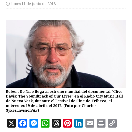
lunes 11 de junio de 2018
Robert De Niro llega al estreno mundial del documental "Clive
Davis: The Soundtrack of Our Lives" en el Radio City Music Hall
de Nueva York, durante el Festival de Cine de Tribeca, el
miércoles 19 de abril del 2017. (Foto por Charles
Sykes/Invision/AP)
X
F
M
W
T
P
L
E
P
C
a
e
h
h
i
i
m
r
o