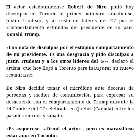
El actor estadounidense
Robert de Niro
pidió hoy
c
s
a
r
n
n
a
i
p
disculpas en Toronto al primer ministro canadiense,
e
s
t
e
t
k
i
n
y
Justin Trudeau, y al resto de líderes del G7 por el
«comportamiento estúpido» del presidente de su país,
b
e
s
a
e
e
l
t
L
Donald Trump
.
o
n
A
d
r
d
i
o
g
p
s
e
I
n
«
Una nota de disculpas por el estúpido comportamiento
de mi presidente. Es una desgracia y pido disculpas a
k
e
p
s
n
k
Justin Trudeau y a los otros líderes del G7
«, declaró el
r
t
artista, que hoy llegó a Toronto para inaugurar su nuevo
restaurante.
De Niro
decidió tomar el micrófono ante decenas de
personas y medios de comunicación para expresar su
desacuerdo con el comportamiento de Trump durante la
44 Cumbre del G7 celebrada en Quebec (Canadá) entre los
pasados viernes y sábado.
«
Es asqueroso
–
afirmó el actor
-,
pero es maravilloso
estar aquí en Toronto
«.