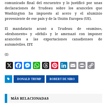
comunicado final del encuentro y lo justificó por unas
declaraciones de Trudeau sobre los aranceles que
Washington ha impuesto al acero y el aluminio
proveniente de ese país y de la Unión Europea (UE).
El mandatario acusó a Trudeau de «sumiso»,
«deshonesto» y «débil» y le amenazó con imponer
aranceles a las exportaciones canadienses de
automóviles. EFE
(I)
X
F
M
W
T
P
L
E
P
C
a
e
h
h
i
i
m
r
o
DONALD TRUMP
c
s
a
r
ROBERT DE NIRO
n
n
a
i
p
e
s
t
e
t
k
i
n
y
b
e
s
a
e
e
l
t
L
MÁS RELACIONADAS
o
n
A
d
r
d
i