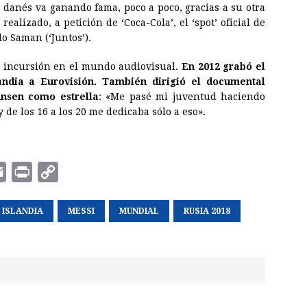
 danés va ganando fama, poco a poco, gracias a su otra
realizado, a petición de ‘Coca-Cola’, el ‘spot’ oficial de
lo Saman (‘Juntos’).
 incursión en el mundo audiovisual.
En 2012 grabó el
landia a Eurovisión. También dirigió el documental
hnsen como estrella
: «Me pasé mi juventud haciendo
de los 16 a los 20 me dedicaba sólo a eso».
E
P
C
m
r
o
ISLANDIA
a
i
p
MESSI
MUNDIAL
RUSIA 2018
i
n
y
l
t
L
i
n