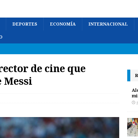
DEPORTES
ECONOMÍA
INTERNACIONAL
O
rector de cine que
R
e Messi
Al
mi