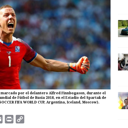
-1 marcado por el delantero Alfred Finnbogason, durante el
ndial de Fútbol de Rusia 2018, en el Estadio del Spartak de
A SOCCER FIFA WORLD CUP, Argentina, Iceland, Moscow).
E
P
C
m
r
o