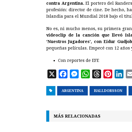
contra Argentina.
El portero del Randers
profesión: director de cine. De hecho, ha 
Islandia para el Mundial 2018 bajo el títu
No es, ni mucho menos, su primera gran
videoclip de la canción que llevó Is
‘Nuestros Jugadores’, con Eidur Gudjo
pequeñas películas. Empecé con 12 años y 
Con reportes de EFE
X
F
M
W
T
P
L
a
e
h
h
i
i
ARGENTINA
c
s
a
HALLDORSSON
r
n
n
e
s
t
e
t
k
b
e
s
a
e
e
MÁS RELACIONADAS
o
n
A
d
r
d
o
g
p
s
e
I