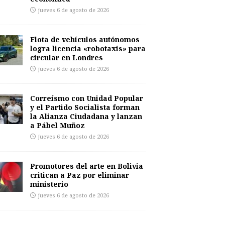
jueves 6 de agosto de 2026
Flota de vehículos autónomos
logra licencia «robotaxis» para
circular en Londres
jueves 6 de agosto de 2026
Correísmo con Unidad Popular
y el Partido Socialista forman
la Alianza Ciudadana y lanzan
a Pábel Muñoz
jueves 6 de agosto de 2026
Promotores del arte en Bolivia
critican a Paz por eliminar
ministerio
jueves 6 de agosto de 2026