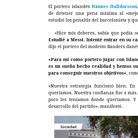
El portero islandés
Hannes Halldorsson
c
s
a
r
n
n
de detener una pena máxima al «mej
e
s
t
e
t
k
estudió los penaltis del barcelonista y q
b
e
s
a
e
e
«Hice mis deberes, sabía que podía oc
o
n
A
d
r
d
Estudié a Messi. Intenté entrar en su c
o
g
p
s
e
I
dijo el portero del modesto Randers dané
k
e
p
s
n
«Para mí como portero jugar con Islan
r
t
es un sueño hecho realidad y hemos s
para conseguir nuestros objetivos»
, com
«Nuestra estrategia funcionó bien. En
queríamos. Nuestra confianza fue a más.
poco les teníamos donde queríamos. Y q
desarrollo del partido», manifestó.