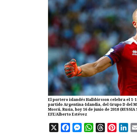
El portero islandés Halldórsson celebra el 1
partido Argentina-Islandia, del Grupo D del Mu
Moscú, Rusia, hoy 16 de junio de 2018 (RUSSI
EFE/Alberto Estévez
X
F
M
W
T
P
L
a
e
h
h
i
i