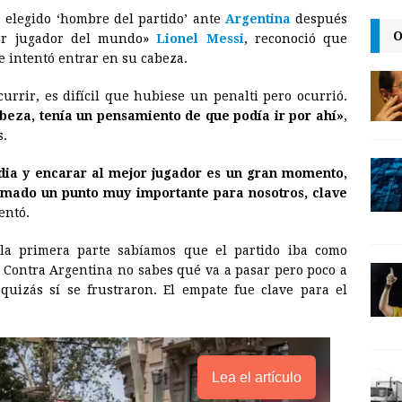
, elegido ‘hombre del partido’ ante
Argentina
después
a
i
p
O
or jugador del mundo»
Lionel Messi
, reconoció que
i
n
y
ue intentó entrar en su cabeza.
l
t
L
urrir, es difícil que hubiese un penalti pero ocurrió.
i
abeza, tenía un pensamiento de que podía ir por ahí»
,
n
s.
k
dia y encarar al mejor jugador es un gran momento,
umado un punto muy importante para nosotros, clave
entó.
 la primera parte sabíamos que el partido iba como
 Contra Argentina no sabes qué va a pasar pero poco a
uizás sí se frustraron. El empate fue clave para el
Lea el artículo