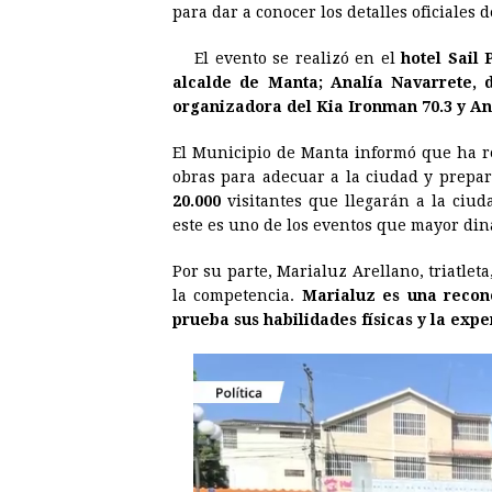
para dar a conocer los detalles oficiales
e
s
t
e
t
k
El evento se realizó en el
hotel Sail 
b
e
s
a
e
e
alcalde de Manta; Analía Navarrete, 
o
n
A
d
r
d
organizadora del Kia Ironman 70.3 y An
o
g
p
s
e
I
El Municipio de Manta informó que ha r
k
e
p
s
n
obras para adecuar a la ciudad y prepar
r
t
20.000
visitantes que llegarán a la ciud
este es uno de los eventos que mayor di
Por su parte, Marialuz Arellano, triatlet
la competencia.
Marialuz es una recono
prueba sus habilidades físicas y la exp