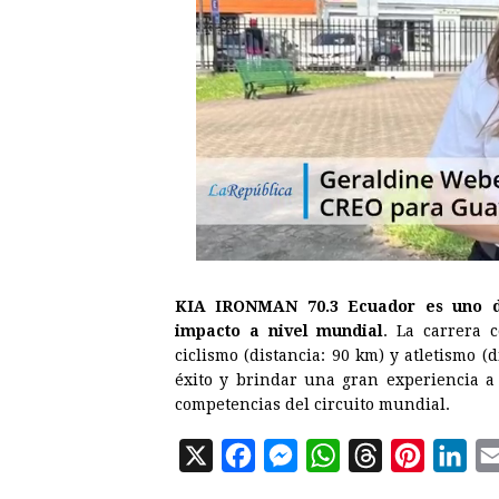
KIA IRONMAN 70.3 Ecuador es uno de
impacto a nivel mundial
. La carrera c
ciclismo (distancia: 90 km) y atletismo (
éxito y brindar una gran experiencia a 
competencias del circuito mundial.
X
F
M
W
T
P
L
a
e
h
h
i
i