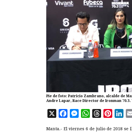
Pie de foto: Patricio Zambrano, alcalde de M
Andre Lapar, Race Director de Ironman 70.3. 
X
F
M
W
T
P
L
a
e
h
h
i
i
Manta.- El viernes 6 de julio de 2018 se 
c
s
a
r
n
n