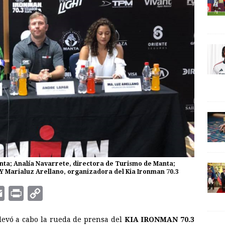
anta; Analía Navarrete, directora de Turismo de Manta;
Y Marialuz Arellano, organizadora del Kia Ironman 70.3
E
P
C
m
r
o
llevó a cabo la rueda de prensa del
KIA IRONMAN 70.3
a
i
p