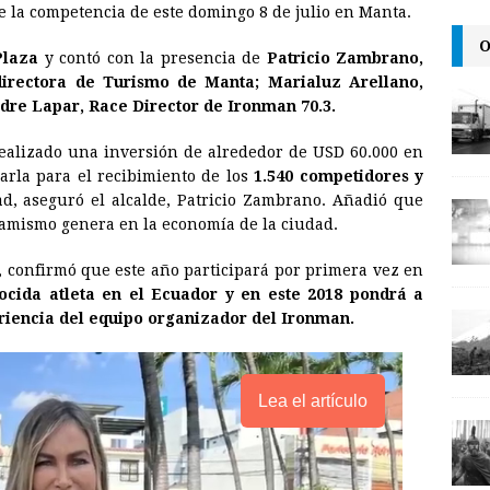
 de la competencia de este domingo 8 de julio en Manta.
i
n
y
O
Plaza
y contó con la presencia de
Patricio Zambrano,
l
t
L
directora de Turismo de Manta; Marialuz Arellano,
i
dre Lapar, Race Director de Ironman 70.3.
n
ealizado una inversión de alrededor de USD 60.000 en
k
arla para el recibimiento de los
1.540 competidores y
ad, aseguró el alcalde, Patricio Zambrano. Añadió que
namismo genera en la economía de la ciudad.
a, confirmó que este año participará por primera vez en
cida atleta en el Ecuador y en este 2018 pondrá a
eriencia del equipo organizador del Ironman.
Lea el artículo