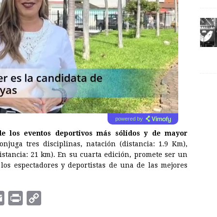
powered by
 los eventos deportivos más sólidos y de mayor
onjuga tres disciplinas, natación (distancia: 1.9 Km),
distancia: 21 km). En su cuarta edición, promete ser un
los espectadores y deportistas de una de las mejores
E
P
C
m
r
o