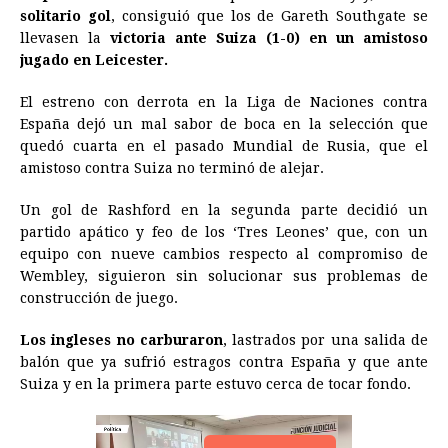
e
s
t
e
t
k
i
n
y
solitario gol
, consiguió que los de Gareth Southgate se
llevasen la
b
victoria ante Suiza (1-0) en un amistoso
e
s
a
e
e
l
t
L
jugado en Leicester.
o
n
A
d
r
d
i
o
g
p
s
e
I
n
El estreno con derrota en la Liga de Naciones contra
España dejó un mal sabor de boca en la selección que
k
e
p
s
n
k
quedó cuarta en el pasado Mundial de Rusia, que el
r
t
amistoso contra Suiza no terminó de alejar.
Un gol de Rashford en la segunda parte decidió un
partido apático y feo de los ‘Tres Leones’ que, con un
equipo con nueve cambios respecto al compromiso de
Wembley, siguieron sin solucionar sus problemas de
construcción de juego.
Los ingleses no carburaron
, lastrados por una salida de
balón que ya sufrió estragos contra España y que ante
Suiza y en la primera parte estuvo cerca de tocar fondo.