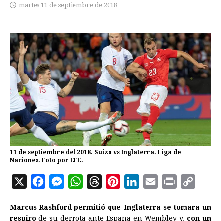
martes 11 de septiembre de 2018
11 de septiembre del 2018. Suiza vs Inglaterra. Liga de
Naciones. Foto por EFE.
X
F
M
W
T
P
L
E
P
C
a
e
h
h
i
i
m
r
o
Marcus Rashford permitió que Inglaterra se tomara un
c
s
a
r
n
n
a
i
p
respiro
de su derrota ante España en Wembley y,
con un