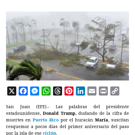
X
F
M
W
T
P
L
E
P
C
a
e
h
h
i
i
m
r
o
San Juan (EFE).- Las palabras del presidente
c
s
a
r
n
n
a
i
p
estadounidense,
Donald Trump
, dudando de la cifra de
e
s
t
e
t
k
i
n
y
muertes en
Puerto Rico
por el huracán
María
, suscitan
resquemor a pocos días del primer aniversario del paso
b
e
s
a
e
e
l
t
L
por la isla de ese
ciclón
.