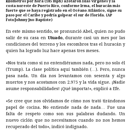
kilómetros por hora (185 mph) azotaron Islas Vírgenes y la
costa noreste de Puerto Rico, conforme Irma, el huracán más
fuerte que se haya registrado en el Océano Atlántico, sigue su
paso por el Caribe y podría golpear el sur de Florida. (AP
Foto/Johnny Jno-Baptiste)
En este mismo sentido, se pronunció Abel, quien no pudo
salir de su casa en
Utuado
, durante casi un mes por las
condiciones del terreno y los escombros tras el huracán y
quien ha logrado luz hace apenas tres meses.
«Nos trata como si no entendiéramos nada, pero no solo él
(Trump). La clase política aquí también (…). Pero, nunca
pasa nada. Un día nos levantamos con sesenta y algo
muertos y nos acostamos con 2.975 y la vida sigue. ¡Nadie
asume responsabilidades! ¡Qué importa!», explicó a Efe.
«Se cree que nos olvidamos de cómo nos trató tirándonos
papel de cocina. No entiende nada de nada… Fue una
falta de respeto como son sus palabras dudando. Un
nuevo ciclón que no necesitamos cuando no nos hemos
recuperado del todo», indicó indignado.