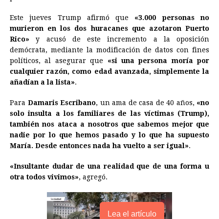
o
n
A
d
r
d
i
o
g
p
s
e
I
n
Este jueves Trump afirmó que
«3.000 personas no
murieron en los dos huracanes que azotaron Puerto
k
e
p
s
n
k
Rico»
y acusó de este incremento a la oposición
r
t
demócrata, mediante la modificación de datos con fines
políticos, al asegurar que
«si una persona moría por
cualquier razón, como edad avanzada, simplemente la
añadían a la lista»
.
Para
Damaris Escribano
, un ama de casa de 40 años,
«no
solo insulta a los familiares de las víctimas (Trump),
también nos ataca a nosotros que sabemos mejor que
nadie por lo que hemos pasado y lo que ha supuesto
María. Desde entonces nada ha vuelto a ser igual»
.
«Insultante dudar de una realidad que de una forma u
otra todos vivimos»
, agregó.
Lea el artículo