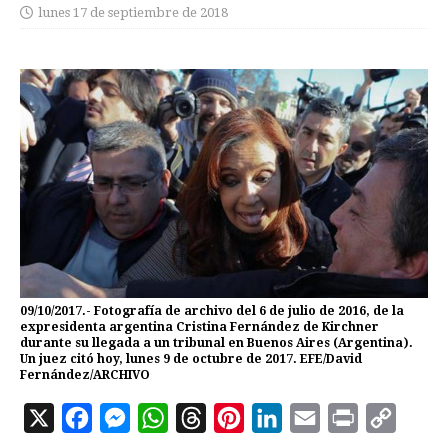
lunes 17 de septiembre de 2018
09/10/2017.- Fotografía de archivo del 6 de julio de 2016, de la
expresidenta argentina Cristina Fernández de Kirchner
durante su llegada a un tribunal en Buenos Aires (Argentina).
Un juez citó hoy, lunes 9 de octubre de 2017. EFE/David
Fernández/ARCHIVO
X
F
M
W
T
P
L
E
P
C
a
e
h
h
i
i
m
r
o