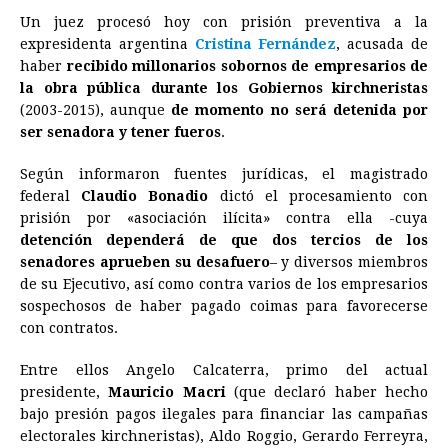
Un juez procesó hoy con prisión preventiva a la
c
s
a
r
n
n
a
i
p
expresidenta
argentina
Cristina Fernández
, acusada de
e
s
t
e
t
k
i
n
y
haber
recibido millonarios sobornos de empresarios de
la obra pública durante los Gobiernos kirchneristas
b
e
s
a
e
e
l
t
L
(2003-2015), aunque
de momento no será detenida por
o
n
A
d
r
d
i
ser senadora y tener fueros
.
o
g
p
s
e
I
n
Según informaron fuentes jurídicas, el magistrado
k
e
p
s
n
k
federal
Claudio Bonadio
dictó el procesamiento con
r
t
prisión por «asociación ilícita» contra ella -cuya
detención dependerá de que dos tercios de los
senadores aprueben su desafuero
– y diversos miembros
de su Ejecutivo, así como contra varios de los empresarios
sospechosos de haber pagado coimas para favorecerse
con contratos.
Entre ellos Angelo Calcaterra, primo del actual
presidente,
Mauricio Macri
(que declaró haber hecho
bajo presión pagos ilegales para financiar las campañas
electorales kirchneristas), Aldo Roggio, Gerardo Ferreyra,