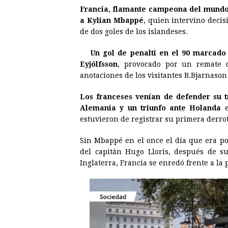
Francia, flamante campeona del mundo, 
c
s
a
r
n
n
a Kylian Mbappé
, quien intervino decis
e
s
t
e
t
k
de dos goles de los islandeses.
b
e
s
a
e
e
Un gol de penalti en el 90 marcado
o
n
A
d
r
d
Eyjólfsson
, provocado por un remate d
o
g
p
s
e
I
anotaciones de los visitantes B.Bjarnason 
k
e
p
s
n
Los franceses venían de defender su 
r
t
Alemania y un triunfo ante Holanda
e
estuvieron de registrar su primera derr
Sin Mbappé en el once el día que era por
del capitán Hugo Lloris, después de s
Inglaterra, Francia se enredó frente a la 