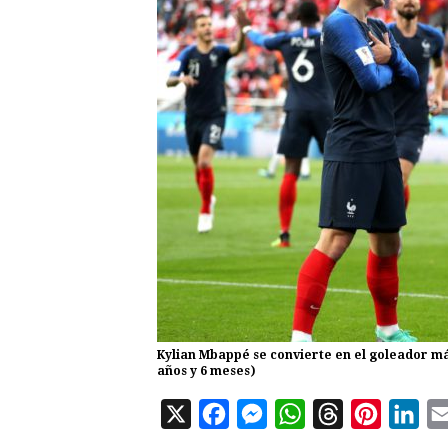
Kylian Mbappé se convierte en el goleador más
años y 6 meses)
X
F
M
W
T
P
L
a
e
h
h
i
i