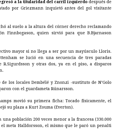
resó a la titularidad del carril izquierdo
después de
tado por Griezmann inquietó antes del gol visitante
chó al suelo a la altura del córner derecho reclamando
ión Finnbogason, quien sirvió para que B.Bjarnason
ctivo mayor si no llega a ser por un mayúsculo Lloris.
ottenham se lució en una secuencia de tres paradas
 R.Sigurdsson y otras dos, ya en el piso, a disparos
n.
e de los locales Dembélé y Znonzi -sustituto de N’Golo
toparon con el guardameta Rúnarsson.
amps movió su primera ficha: Tocado físicamente, el
ejó su plaza a Kurt Zouma (Everton).
on una población 200 veces menor a la francesa (330.000
ó el meta Halldorsson, el mismo que le paró un penalti