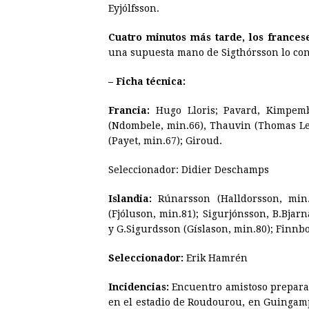
Eyjólfsson.
Cuatro minutos más tarde, los frances
una supuesta mano de Sigthórsson lo con
– Ficha técnica:
Francia:
Hugo Lloris; Pavard, Kimpemb
(Ndombele, min.66), Thauvin (Thomas L
(Payet, min.67); Giroud.
Seleccionador: Didier Deschamps
Islandia:
Rúnarsson (Halldorsson, min.4
(Fjóluson, min.81); Sigurjónsson, B.Bja
y G.Sigurdsson (Gíslason, min.80); Finn
Seleccionador:
Erik Hamrén
Incidencias:
Encuentro amistoso preparat
en el estadio de Roudourou, en Guingamp