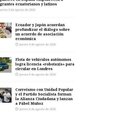
grantes ecuatorianos y latinos
jueves 6 de agosto de 2026
Ecuador y Japón acuerdan
profundizar el diálogo sobre
un acuerdo de asociación
económica
jueves 6 de agosto de 2026
Flota de vehículos autónomos
logra licencia «robotaxis» para
circular en Londres
jueves 6 de agosto de 2026
Correísmo con Unidad Popular
y el Partido Socialista forman
la Alianza Ciudadana y lanzan
a Pábel Muñoz
jueves 6 de agosto de 2026