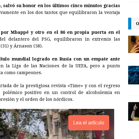
salvó su honor en los últimos cinco minutos gracias
a
i
p
ivamente en los dos tantos que equilibraron la ventaja
i
n
y
O
l
t
L
 por Mbappé y otro en el 86 en propia puerta en el
i
el delantero del PSG, equilibraron in extremis las
n
(31) y Árnason (58).
k
título mundial logrado en Rusia con un empate ante
n la Liga de las Naciones de la UEFA, pero a punto
ota como campeones.
tada de la prestigiosa revista «Time» y con el regreso
u polémico positivo en un control de alcoholemia en
presión y el orden de los nórdicos.
Lea el artículo