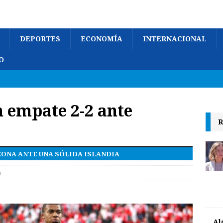
DEPORTES
ECONOMÍA
INTERNACIONAL
O
n empate 2-2 ante
R
EONA ANTE UNA SÓLIDA ISLANDIA
s
Al