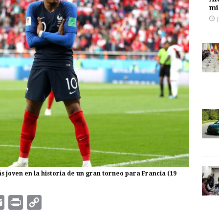
mi
 joven en la historia de un gran torneo para Francia (19
E
P
C
m
r
o