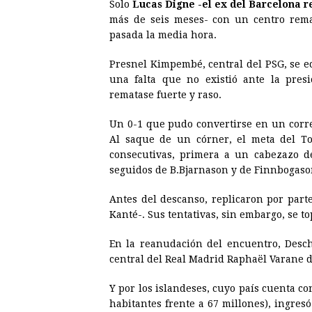
Solo
Lucas Digne -el ex del Barcelona reg
más de seis meses- con un centro rema
pasada la media hora.
Presnel Kimpembé, central del PSG, se e
una falta que no existió ante la pres
rematase fuerte y raso.
Un 0-1 que pudo convertirse en un corre
Al saque de un córner, el meta del T
consecutivas, primera a un cabezazo de
seguidos de B.Bjarnason y de Finnbogaso
Antes del descanso, replicaron por part
Kanté-. Sus tentativas, sin embargo, se 
En la reanudación del encuentro, Desch
central del Real Madrid Raphaël Varane d
Y por los islandeses, cuyo país cuenta c
habitantes frente a 67 millones), ingres