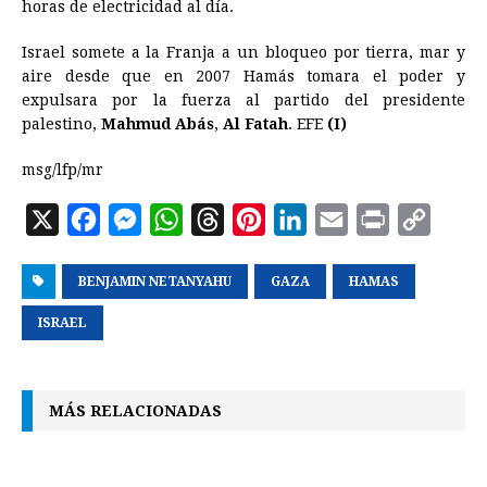
horas de electricidad al día.
Israel somete a la Franja a un bloqueo por tierra, mar y
aire desde que en 2007 Hamás tomara el poder y
expulsara por la fuerza al partido del presidente
palestino,
Mahmud Abás
,
Al Fatah
. EFE
(I)
msg/lfp/mr
X
F
M
W
T
P
L
E
P
C
a
e
h
h
i
i
m
r
o
BENJAMIN NETANYAHU
c
s
a
r
n
GAZA
n
a
HAMAS
i
p
e
s
t
e
t
k
i
n
y
ISRAEL
b
e
s
a
e
e
l
t
L
o
n
A
d
r
d
i
MÁS RELACIONADAS
o
g
p
s
e
I
n
k
e
p
s
n
k
r
t