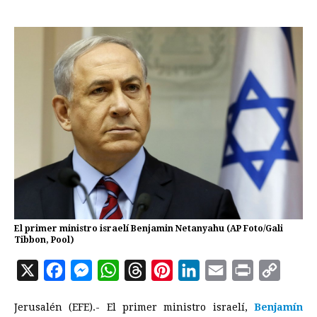
El primer ministro israelí Benjamin Netanyahu (AP Foto/Gali
Tibbon, Pool)
X
F
M
W
T
P
L
E
P
C
a
e
h
h
i
i
m
r
o
Jerusalén (EFE).- El primer ministro israelí,
Benjamín
c
s
a
r
n
n
a
i
p