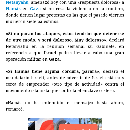
Netanyahu
, amenazó hoy con una «respuesta dolorosa» a
e
s
t
e
t
k
i
n
y
Hamás
en
Gaza
si no cesa la violencia en la frontera,
donde tienen lugar protestas en las que el pasado viernes
b
e
s
a
e
e
l
t
L
murieron siete palestinos.
o
n
A
d
r
d
i
o
g
p
s
e
I
n
«Si no paran los ataques, éstos tendrán que detenerse
de otro modo, y será doloroso. Muy doloroso»
, declaró
k
e
p
s
n
k
Netanyahu en la reunión semanal su Gabinete, en
r
t
referencia a que
Israel
podría llevar a cabo una gran
operación militar en
Gaza
.
«Si Hamás tiene alguna cordura, parará»
, declaró el
mandatario israelí, antes de advertir de Israel está muy
cerca de emprender «otro tipo de actividad» contra el
movimiento islamista que controla el enclave costero.
«Hamás no ha entendido el mensaje» hasta ahora,
remarcó.