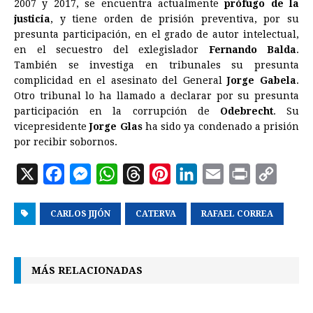
2007 y 2017, se encuentra actualmente
prófugo de la
justicia
, y tiene orden de prisión preventiva, por su
presunta participación, en el grado de autor intelectual,
en el secuestro del exlegislador
Fernando Balda
.
También se investiga en tribunales su presunta
complicidad en el asesinato del General
Jorge Gabela
.
Otro tribunal lo ha llamado a declarar por su presunta
participación en la corrupción de
Odebrecht
. Su
vicepresidente
Jorge Glas
ha sido ya condenado a prisión
por recibir sobornos.
X
F
M
W
T
P
L
E
P
C
a
e
h
h
i
i
m
r
o
CARLOS JIJÓN
c
s
a
CATERVA
r
n
n
RAFAEL CORREA
a
i
p
e
s
t
e
t
k
i
n
y
b
e
s
a
e
e
l
t
L
MÁS RELACIONADAS
o
n
A
d
r
d
i
o
g
p
s
e
I
n