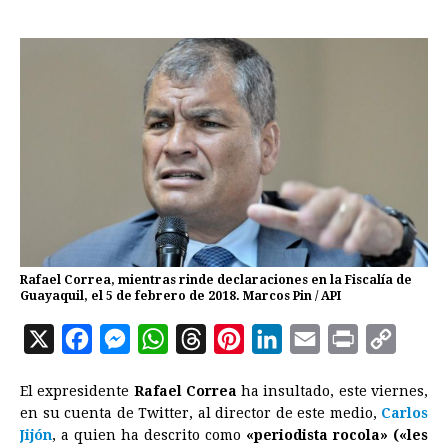
Rafael Correa, mientras rinde declaraciones en la Fiscalía de
Guayaquil, el 5 de febrero de 2018. Marcos Pin / API
X
F
M
W
T
P
L
E
P
C
a
e
h
h
i
i
m
r
o
El expresidente
Rafael Correa
ha insultado, este viernes,
c
s
a
r
n
n
a
i
p
en su cuenta de Twitter, al director de este medio,
Carlos
e
s
t
e
t
k
i
n
y
Jijón
, a quien ha descrito como
«periodista rocola» («les