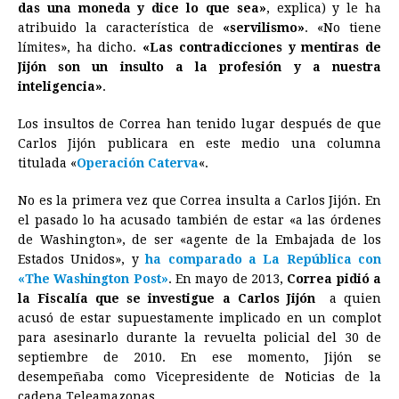
das una moneda y dice lo que sea»
b
e
s
a
e
e
, explica) y le ha
l
t
L
atribuido la característica de
«servilismo»
. «No tiene
o
n
A
d
r
d
i
límites», ha dicho.
«Las contradicciones y mentiras de
o
g
p
s
e
I
n
Jijón son un insulto a la profesión y a nuestra
inteligencia»
.
k
e
p
s
n
k
r
t
Los insultos de Correa han tenido lugar después de que
Carlos Jijón publicara en este medio una columna
titulada «
Operación Caterva
«.
No es la primera vez que Correa insulta a Carlos Jijón. En
el pasado lo ha acusado también de estar «a las órdenes
de Washington», de ser «agente de la Embajada de los
Estados Unidos», y
ha comparado a La República con
«The Washington Post»
. En mayo de 2013,
Correa pidió a
la Fiscalía que se investigue a Carlos Jijón
a quien
acusó de estar supuestamente implicado en un complot
para asesinarlo durante la revuelta policial del 30 de
septiembre de 2010. En ese momento, Jijón se
desempeñaba como Vicepresidente de Noticias de la
cadena Teleamazonas.