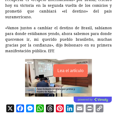
hoy su victoria en la segunda vuelta de los comicios y
prometió que cambiará «el destino» del país
suramericano.
«Vamos juntos a cambiar el destino de Brasil, sabíamos
para donde estábamos yendo, ahora sabemos para donde
queremos ir, mi querido pueblo brasileño, muchas
gracias por la confianza», dijo Bolsonaro en su primera
manifestación pública. EFE
Lea el artículo
powered by
X
F
M
W
T
P
L
E
P
C
a
e
h
h
i
i
m
r
o