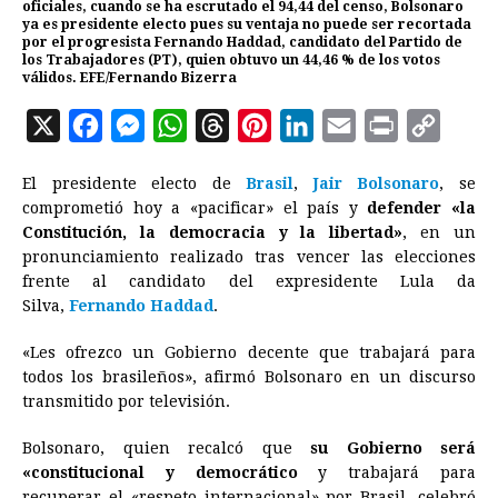
oficiales, cuando se ha escrutado el 94,44 del censo, Bolsonaro
ya es presidente electo pues su ventaja no puede ser recortada
por el progresista Fernando Haddad, candidato del Partido de
los Trabajadores (PT), quien obtuvo un 44,46 % de los votos
válidos. EFE/Fernando Bizerra
X
F
M
W
T
P
L
E
P
C
a
e
h
h
i
i
m
r
o
El presidente electo de
Brasil
,
Jair Bolsonaro
, se
c
s
a
r
n
n
a
i
p
comprometió hoy a «pacificar» el país y
defender «la
e
s
t
e
t
k
i
n
y
Constitución, la democracia y la libertad»
, en un
pronunciamiento realizado tras vencer las elecciones
b
e
s
a
e
e
l
t
L
frente al candidato del expresidente Lula da
o
n
A
d
r
d
i
Silva,
Fernando Haddad
.
o
g
p
s
e
I
n
«Les ofrezco un Gobierno decente que trabajará para
k
e
p
s
n
k
todos los brasileños», afirmó Bolsonaro en un discurso
r
t
transmitido por televisión.
Bolsonaro, quien recalcó que
su Gobierno será
«constitucional y democrático
y trabajará para
recuperar el «respeto internacional» por Brasil, celebró