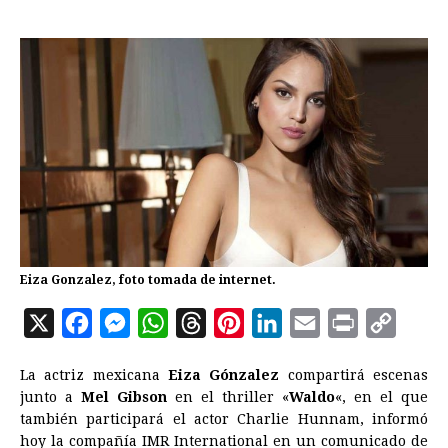
Eiza Gonzalez, foto tomada de internet.
X
F
M
W
T
P
L
E
P
C
a
e
h
h
i
i
m
r
o
La actriz mexicana
Eiza Gónzalez
compartirá escenas
c
s
a
r
n
n
a
i
p
junto a
Mel Gibson
en el thriller «
Waldo
«, en el que
e
s
t
e
t
k
i
n
y
también participará el actor Charlie Hunnam, informó
hoy la compañía IMR International en un comunicado de
b
e
s
a
e
e
l
t
L