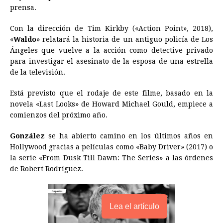
prensa.
o
n
A
d
r
d
i
o
g
p
s
e
I
n
Con la dirección de Tim Kirkby («Action Point», 2018),
«
Waldo
» relatará la historia de un antiguo policía de Los
k
e
p
s
n
k
Ángeles que vuelve a la acción como detective privado
r
t
para investigar el asesinato de la esposa de una estrella
de la televisión.
Está previsto que el rodaje de este filme, basado en la
novela «Last Looks» de Howard Michael Gould, empiece a
comienzos del próximo año.
González
se ha abierto camino en los últimos años en
Hollywood gracias a películas como «Baby Driver» (2017) o
la serie «From Dusk Till Dawn: The Series» a las órdenes
de Robert Rodríguez.
Lea el artículo