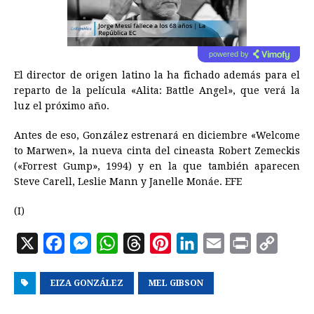
powered by
El director de origen latino la ha fichado además para el
reparto de la película «Alita: Battle Angel», que verá la
luz el próximo año.
Antes de eso, González estrenará en diciembre «Welcome
to Marwen», la nueva cinta del cineasta Robert Zemeckis
(«Forrest Gump», 1994) y en la que también aparecen
Steve Carell, Leslie Mann y Janelle Monáe. EFE
(I)
X
F
M
W
T
P
L
E
P
C
a
e
h
h
i
i
m
r
o
EIZA GONZÁLEZ
c
s
a
r
MEL GIBSON
n
n
a
i
p
e
s
t
e
t
k
i
n
y