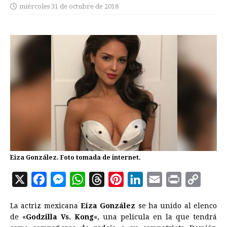
miércoles 31 de octubre de 2018
Eiza González. Foto tomada de internet.
X
F
M
W
T
P
L
E
P
C
a
e
h
h
i
i
m
r
o
La actriz mexicana
Eiza González
se ha unido al elenco
c
s
a
r
n
n
a
i
p
de «
Godzilla Vs. Kong
«, una película en la que tendrá
e
s
t
e
t
k
i
n
y