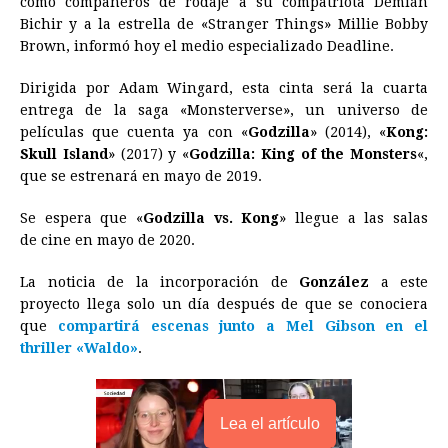
como compañeros de rodaje a su compatriota Demián
Bichir y a la estrella de «Stranger Things» Millie Bobby
b
e
s
a
e
e
l
t
L
Brown, informó hoy el medio especializado Deadline.
o
n
A
d
r
d
i
o
g
p
s
e
I
n
Dirigida por Adam Wingard, esta cinta será la cuarta
entrega de la saga «Monsterverse», un universo de
k
e
p
s
n
k
películas que cuenta ya con «
Godzilla
» (2014), «
Kong:
r
t
Skull Island
» (2017) y «
Godzilla: King of the Monsters
«,
que se estrenará en mayo de 2019.
Se espera que «
Godzilla vs. Kong
» llegue a las salas
de cine en mayo de 2020.
La noticia de la incorporación de
González
a este
proyecto llega solo un día después de que se conociera
que
compartirá escenas junto a Mel Gibson en el
thriller «Waldo»
.
Lea el artículo