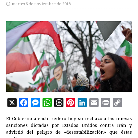
martes 6 de noviembre de 2018
X
F
M
W
T
P
L
E
P
C
a
e
h
h
i
i
m
r
o
El Gobierno alemán reiteró hoy su rechazo a las nuevas
c
s
a
r
n
n
a
i
p
sanciones dictadas por Estados Unidos contra Irán y
e
s
t
e
t
k
i
n
y
advirtió del peligro de «desestabilización» que éstas