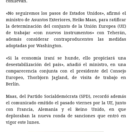
conllevan.
b
e
s
a
e
e
l
t
L
o
n
A
d
r
d
i
«No seguiremos los pasos de Estados Unidos», afirmó el
o
g
p
s
e
I
n
ministro de Asuntos Exteriores, Heiko Maas, para ratificar
la determinación del conjunto de la Unión Europea (UE)
k
e
p
s
n
k
de trabajar «con nuevos instrumentos» con Teherán,
r
t
además considerar contraproducentes las medidas
adoptadas por Washington.
«Si la economía iraní se hunde, ello propiciará una
desestabilización del país», añadió el ministro, en una
comparecencia conjunta con el presidente del Consejo
Europeo, Thorbjorn Jagland, de visita de trabajo en
Berlín.
Maas, del Partido Socialdemócrata (SPD), recordó además
el comunicado emitido el pasado viernes por la UE, junto
con Francia, Alemania y el Reino Unido, en que
deploraban la nueva ronda de sanciones que entró en
vigor este lunes.