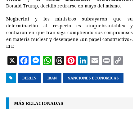
Donald
Trump
, decidió retirarse en mayo del mismo.
Mogherini y los ministros subrayaron que su
determinación al respecto es «inquebrantable» y
confiaron en que Irán siga cumpliendo sus compromisos
en materia nuclear y desempeñe «un papel constructivo».
EFE
X
F
M
W
T
P
L
E
P
C
a
e
h
h
i
i
m
r
o
BERLÍN
c
s
IRÁN
a
r
SANCIONES ECONÓMICAS
n
n
a
i
p
e
s
t
e
t
k
i
n
y
b
e
s
a
e
e
l
t
L
MÁS RELACIONADAS
o
n
A
d
r
d
i
o
g
p
s
e
I
n
k
e
p
s
n
k
r
t