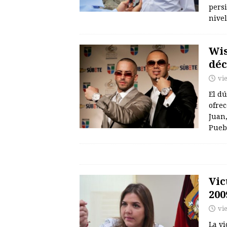
persi
nivel
Wis
déc
vi
El d
ofrec
Juan
Pueb
Vic
200
vi
La v