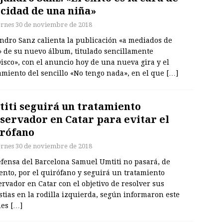
icidad de una niña»
ernes 30 de noviembre de 2018
andro Sanz calienta la publicación «a mediados de
» de su nuevo álbum, titulado sencillamente
isco», con el anuncio hoy de una nueva gira y el
amiento del sencillo «No tengo nada», en el que
[…]
iti seguirá un tratamiento
servador en Catar para evitar el
rófano
ernes 30 de noviembre de 2018
efensa del Barcelona Samuel Umtiti no pasará, de
nto, por el quirófano y seguirá un tratamiento
rvador en Catar con el objetivo de resolver sus
tias en la rodilla izquierda, según informaron este
nes
[…]