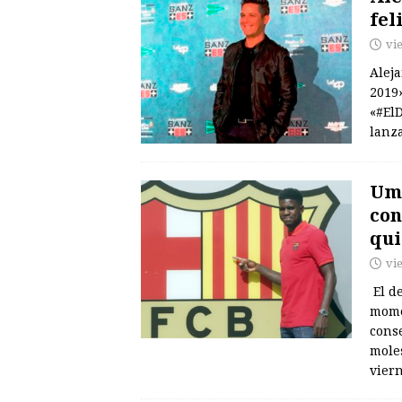
fel
vi
Alej
2019
«#ElD
lanz
Umt
con
qui
vi
El d
mome
conse
moles
vier