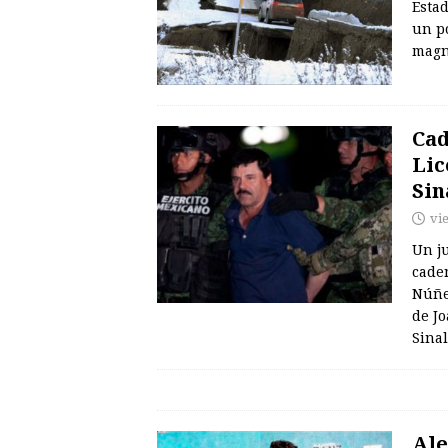
Esta
un po
magni
Cad
Lic
Sin
vi
Un ju
cade
Núñe
de J
Sinal
Ale