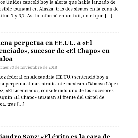
dos Unidos canceló hoy la alerta que había lanzado de
sible tsunami en Alaska, tras dos sismos en la zona de
tud 7 y 5,7. Así lo informó en un tuit, en el que
[…]
ena perpetua en EE.UU. a «El
enciado», sucesor de «El Chapo» en
aloa
ernes 30 de noviembre de 2018
ez federal en Alexandria (EE.UU.) sentenció hoy a
na perpetua al narcotraficante mexicano Dámaso López
z, «El Licenciado«, considerado uno de los sucesores
oaquín «El Chapo» Guzmán al frente del Cártel de
oa, tras
[…]
jandro Sanz: «El éxito es la cara de