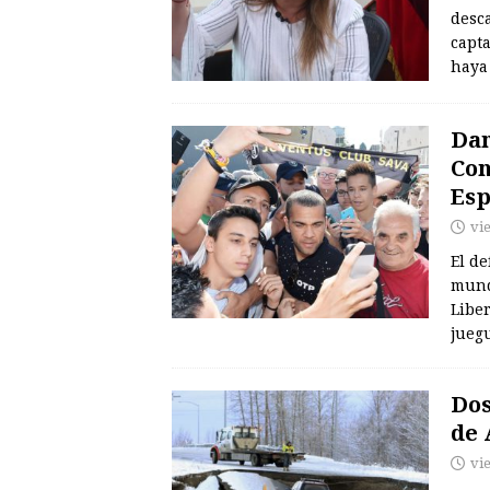
desca
capta
haya
Dan
Con
Es
vi
El de
mundi
Liber
jueg
Dos
de 
vi