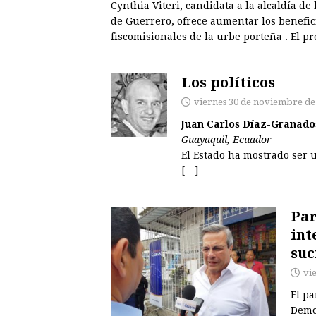
Cynthia Viteri, candidata a la alcaldía de
de Guerrero, ofrece aumentar los beneficio
fiscomisionales de la urbe porteña . El 
Los políticos
viernes 30 de noviembre de
Juan Carlos Díaz-Granado
Guayaquil, Ecuador
El Estado ha mostrado ser 
[…]
Par
int
suc
vi
El pa
Demo