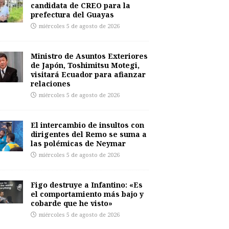
candidata de CREO para la
prefectura del Guayas
miércoles 5 de agosto de 2026
Ministro de Asuntos Exteriores
de Japón, Toshimitsu Motegi,
visitará Ecuador para afianzar
relaciones
miércoles 5 de agosto de 2026
El intercambio de insultos con
dirigentes del Remo se suma a
las polémicas de Neymar
miércoles 5 de agosto de 2026
Figo destruye a Infantino: «Es
el comportamiento más bajo y
cobarde que he visto»
miércoles 5 de agosto de 2026