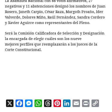
La Asamblea Nacional con 88 votos afirmativos, 27
negativos y 11 abstenciones designó los nombres de Juan
Rosero, Janeth Carpio, César Raza, Margoth Proaño, Ider
Valverde, Dolores Miño, Raúl Fernández, Sandra Cordero
y Xavier Aguirre como representantes del Pleno.
Será la Comisión Calificadora de Selección y Designación
la encargada de elegir cuáles son los nueve
mejores perfiles que reemplazarán a los jueces de la
Corte Constitucional.
X
F
M
W
T
P
L
E
P
C
a
e
h
h
i
i
m
r
o