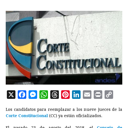
X
F
M
W
T
P
L
E
P
C
a
e
h
h
i
i
m
r
o
Los candidatos para reemplazar a los nueve jueces de la
c
s
a
r
n
n
a
i
p
Corte Constitucional
(CC) ya están oficializados.
e
s
t
e
t
k
i
n
y
El pasado 23 de agosto del 2018, el
Consejo de