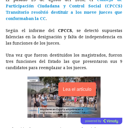
b
e
s
a
e
e
l
t
L
Participación Ciudadana y Control Social (CPCCS)
o
n
A
d
r
d
i
Transitorio resolvió destituir a los nueve jueces que
o
g
p
s
e
I
n
conformaban la CC
.
k
e
p
s
n
k
Según el informe del
CPCCS
, se detectó supuestas
r
t
falencias en la designación y falta de independencia en
las funciones de los jueces.
Una vez que fueron destituidos los magistrados, fueron
tres funciones del Estado las que presentaron sus 9
candidatos para reemplazar a los jueces.
Lea el artículo
powered by