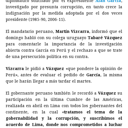
diplomático solicitado por el expresidente
Alan García
,
investigado por presunta corrupción, en tanto crece la
b
e
s
a
e
e
l
t
L
indignación por la medida adoptada por el dos veces
o
n
A
d
r
d
i
presidente (1985-90, 2006-11).
o
g
p
s
e
I
n
El mandatario peruano,
Martín Vizcarra
, informó que el
k
e
p
s
n
k
domingo habló con su colega uruguayo
Tabaré Vázquez
r
t
para comentarle la importancia de la investigación
abierta contra García en Perú y el rechazo a que se trate
de una persecución política en su contra.
Vizcarra
le pidió a
Vázquez
«que pondere la opinión de
Perú», antes de evaluar el pedido de
García
, la misma
que le harán llegar a más tardar el martes.
El gobernante peruano también le recordó a
Vázquez
su
participación en la última Cumbre de las Américas,
realizada en abril en Lima con todos los gobernantes del
continente, en la cual «
tratamos el tema de la
gobernabilidad y la corrupción, y suscribimos el
acuerdo de Lima, donde nos comprometidos a luchar