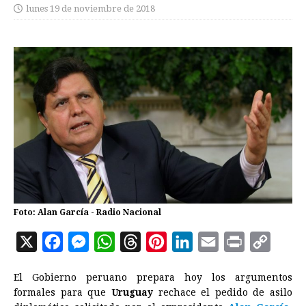
lunes 19 de noviembre de 2018
Foto: Alan García - Radio Nacional
X
F
M
W
T
P
L
E
P
C
a
e
h
h
i
i
m
r
o
El Gobierno peruano prepara hoy los argumentos
c
s
a
r
n
n
a
i
p
formales para que
Uruguay
rechace el pedido de asilo
e
s
t
e
t
k
i
n
y