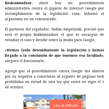
Roskomnadzor
, abrió hoy un procedimiento
e
s
t
e
t
k
i
n
y
administrativo contra el gigante de internet
Google
por
incumplimiento de la legislación rusa, informó el
b
e
s
a
e
e
l
t
L
organismo en un comunicado.
o
n
A
d
r
d
i
o
g
p
s
e
I
n
El portavoz del regulador, Vadim Ampelonki, precisó que
será el propio Roskomnadzor el que se encargue de
k
e
p
s
n
k
estudiar el caso y decidir sobre la multa para
Google
.
r
t
«Hemos leído detenidamente la legislación y hemos
llegado a la conclusión de que tenemos esa facultad»,
aseguró el funcionario.
Agregó que el procedimiento contra
Google
fue abierto
por su negativa a conectarse al registro de páginas web
prohibidas en virtud de una ley que entró en vigor el 1
de octubre.
Lea el artículo