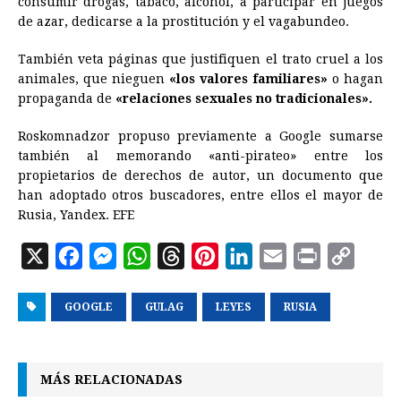
consumir drogas, tabaco, alcohol, a participar en juegos
de azar, dedicarse a la prostitución y el vagabundeo.
También veta páginas que justifiquen el trato cruel a los
animales, que nieguen
«los valores familiares»
o hagan
propaganda de
«relaciones sexuales no tradicionales».
Roskomnadzor propuso previamente a
Google
sumarse
también al memorando «anti-pirateo» entre los
propietarios de derechos de autor, un documento que
han adoptado otros buscadores, entre ellos el mayor de
Rusia, Yandex. EFE
X
F
M
W
T
P
L
E
P
C
a
e
h
h
i
i
m
r
o
GOOGLE
c
s
GULAG
a
r
LEYES
n
n
RUSIA
a
i
p
e
s
t
e
t
k
i
n
y
b
e
s
a
e
e
l
t
L
MÁS RELACIONADAS
o
n
A
d
r
d
i