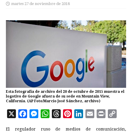
martes 27 de noviembre de 2018
Esta fotografía de archivo del 20 de octubre de 2015 muestra el
logotivo de Google afuera de su sede en Mountain View,
California. (AP Foto/Marcio José Sánchez, archivo)
X
F
M
W
T
P
L
E
P
C
a
e
h
h
i
i
m
r
o
El regulador ruso de medios de comunicación,
c
s
a
r
n
n
a
i
p