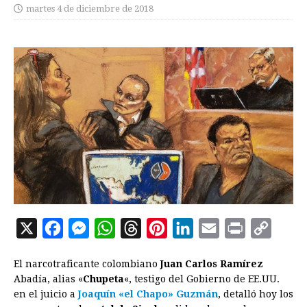
martes 4 de diciembre de 2018
X
F
M
W
T
P
L
E
P
C
a
e
h
h
i
i
m
r
o
El narcotraficante colombiano
Juan Carlos Ramírez
c
s
a
r
n
n
a
i
p
Abadía, alias «
Chupeta
«, testigo del Gobierno de EE.UU.
e
s
t
e
t
k
i
n
y
en el juicio a
Joaquín «el Chapo» Guzmán
, detalló hoy los