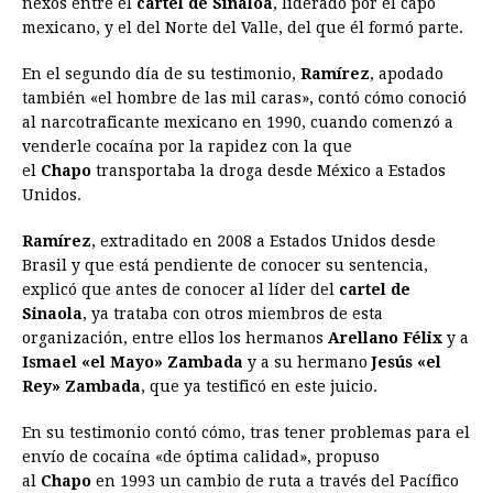
nexos entre el
b
cartel de
e
s
Sinaloa
a
e
, liderado por el capo
e
l
t
L
mexicano, y el del Norte del Valle, del que él formó parte.
o
n
A
d
r
d
i
o
g
p
s
e
I
n
En el segundo día de su testimonio,
Ramírez
, apodado
también «el hombre de las mil caras», contó cómo conoció
k
e
p
s
n
k
al narcotraficante mexicano en 1990, cuando comenzó a
r
t
venderle cocaína por la rapidez con la que
el
Chapo
transportaba la droga desde México a Estados
Unidos.
Ramírez
, extraditado en 2008 a Estados Unidos desde
Brasil y que está pendiente de conocer su sentencia,
explicó que antes de conocer al líder del
cartel de
Sinaola
, ya trataba con otros miembros de esta
organización, entre ellos los hermanos
Arellano Félix
y a
Ismael «el Mayo» Zambada
y a su hermano
Jesús «el
Rey» Zambada
, que ya testificó en este juicio.
En su testimonio contó cómo, tras tener problemas para el
envío de cocaína «de óptima calidad», propuso
al
Chapo
en 1993 un cambio de ruta a través del Pacífico