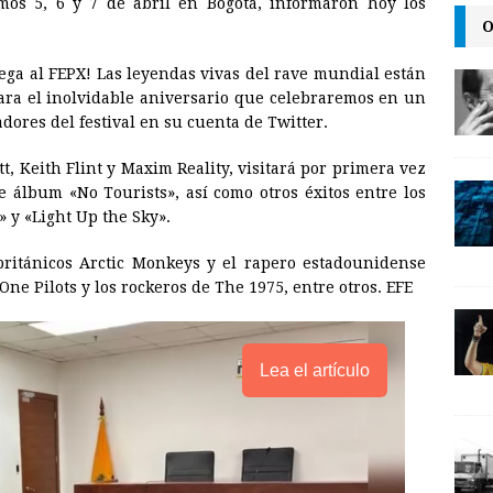
imos 5, 6 y 7 de abril en Bogotá, informaron hoy los
i
n
y
O
l
t
L
lega al FEPX! Las leyendas vivas del rave mundial están
i
ara el inolvidable aniversario que celebraremos en un
n
ores del festival en su cuenta de Twitter.
k
, Keith Flint y Maxim Reality, visitará por primera vez
 álbum «No Tourists», así como otros éxitos entre los
 y «Light Up the Sky».
 británicos Arctic Monkeys y el rapero estadounidense
e Pilots y los rockeros de The 1975, entre otros. EFE
Lea el artículo