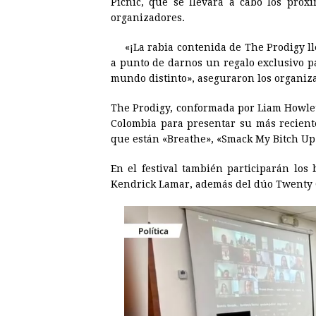
Picnic, que se llevará a cabo los próx
e
s
t
e
t
k
organizadores.
b
e
s
a
e
e
«¡La rabia contenida de The Prodigy l
o
n
A
d
r
d
a punto de darnos un regalo exclusivo p
o
g
p
s
e
I
mundo distinto», aseguraron los organizad
k
e
p
s
n
The Prodigy, conformada por Liam Howlett
r
t
Colombia para presentar su más reciente
que están «Breathe», «Smack My Bitch Up»
En el festival también participarán los
Kendrick Lamar, además del dúo Twenty On