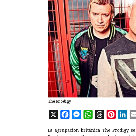
The Prodigy
X
F
M
W
T
P
L
a
e
h
h
i
i
La agrupación británica The Prodigy se 
c
s
a
r
n
n