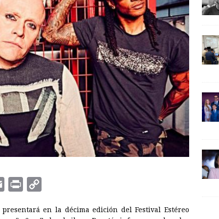
E
P
C
m
r
o
presentará en la décima edición del Festival Estéreo
a
i
p