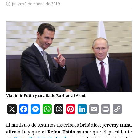
jueves 3 de enero de 2019
Vladimir Putin y su aliado Bashar al Asad.
X
F
M
W
T
P
L
E
P
C
a
e
h
h
i
i
m
r
o
El ministro de Asuntos Exteriores británico,
Jeremy Hunt
,
c
s
a
r
n
n
a
i
p
afirmó hoy que el
Reino Unido
asume que el presidente
e
s
t
e
t
k
i
n
y