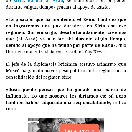
de
Siria
,
Bachar al Asad
, se mantendrá en el poder
durante «algún tiempo» gracias al apoyo de
b
e
s
a
e
e
l
Rusia
t
.
L
o
n
A
d
r
d
i
«La posición que ha mantenido el Reino Unido es que
o
g
p
s
e
I
n
no lograremos una paz duradera en Siria con ese
régimen. Sin embargo, desafortunadamente, creemos
k
e
p
s
n
k
que (al Asad) va a estar ahí durante algún tiempo,
r
t
debido al apoyo que ha tenido por parte de Rusia»
, dijo
Hunt en una entrevista con la cadena Sky News.
El jefe de la diplomacia británica sostuvo asimismo que
Moscú
ha ganado mayor peso político en la región con la
consolidación del régimen sirio.
«Rusia puede pensar que ha ganado una esfera de
influencia. Lo que nosotros les diríamos es: Sí, pero
también habéis adquirido una responsabilidad»
, indicó
Hunt.
Lea el artículo