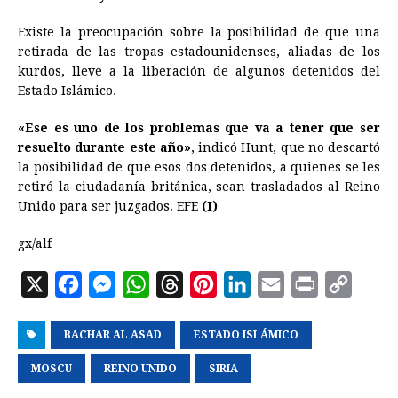
Existe la preocupación sobre la posibilidad de que una
retirada de las tropas estadounidenses, aliadas de los
kurdos, lleve a la liberación de algunos detenidos del
Estado Islámico.
«Ese es uno de los problemas que va a tener que ser
resuelto durante este año»
, indicó Hunt, que no descartó
la posibilidad de que esos dos detenidos, a quienes se les
retiró la ciudadanía británica, sean trasladados al Reino
Unido para ser juzgados. EFE
(I)
gx/alf
X
F
M
W
T
P
L
E
P
C
a
e
h
h
i
i
m
r
o
BACHAR AL ASAD
c
s
a
r
ESTADO ISLÁMICO
n
n
a
i
p
e
s
t
e
t
k
i
n
y
MOSCU
REINO UNIDO
SIRIA
b
e
s
a
e
e
l
t
L