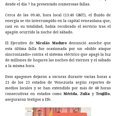
o
n
A
d
r
d
i
desde el día 7 ha presentado numerosas fallas.
o
g
p
s
e
I
n
Cerca de las 09.40, hora local (13.40 GMT), el fluido de
k
e
p
s
n
k
energía se vio interrumpido en la capital venezolana que,
r
t
casi en su totalidad, había recobrado el servicio tras el
apagón ocurrido la noche del sábado.
El Ejecutivo de
Nicolás Maduro
denunció anoche que
esta última falla fue ocasionada por un «doble ataque
sincronizado» contra el sistema eléctrico que apagó la luz
de millones de hogares las noches del viernes y el sábado
a la misma hora.
Esos apagones dejaron a oscuras durante varias horas a
21 de los 23 estados de
Venezuela
según reportes de
medios locales y se han extendido por más de 48 horas
consecutivas en estados como
Mérida
,
Zulia
y
Trujillo
,
aseguraron testigos a Efe.