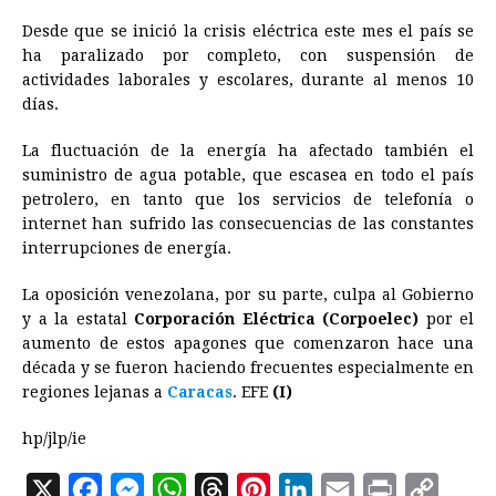
Desde que se inició la crisis eléctrica este mes el país se
ha paralizado por completo, con suspensión de
actividades laborales y escolares, durante al menos 10
días.
La fluctuación de la energía ha afectado también el
suministro de agua potable, que escasea en todo el país
petrolero, en tanto que los servicios de telefonía o
internet han sufrido las consecuencias de las constantes
interrupciones de energía.
La oposición venezolana, por su parte, culpa al Gobierno
y a la estatal
Corporación Eléctrica (Corpoelec)
por el
aumento de estos apagones que comenzaron hace una
década y se fueron haciendo frecuentes especialmente en
regiones lejanas a
Caracas
. EFE
(I)
hp/jlp/ie
X
F
M
W
T
P
L
E
P
C