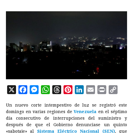
X
F
M
W
T
P
L
E
P
C
a
e
h
h
i
i
m
r
o
Un nuevo corte intempestivo de luz se registró este
c
s
a
r
n
n
a
i
p
domingo en varias regiones de
Venezuela
en el séptimo
e
s
t
e
t
k
i
n
y
día consecutivo de interrupciones del suministro y
después de que el Gobierno denunciase un quinto
b
e
s
a
e
e
l
t
L
«sabotaje» al
Sistema Eléctrico Nacional (SEN)
, que