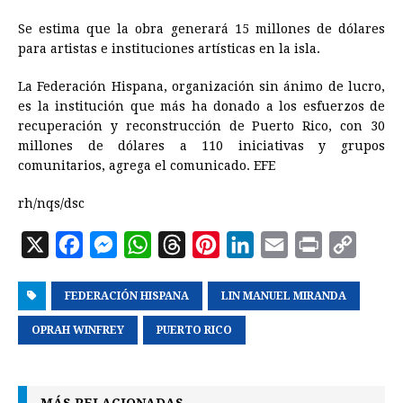
Se estima que la obra generará 15 millones de dólares
para artistas e instituciones artísticas en la isla.
La Federación Hispana, organización sin ánimo de lucro,
es la institución que más ha donado a los esfuerzos de
recuperación y reconstrucción de Puerto Rico, con 30
millones de dólares a 110 iniciativas y grupos
comunitarios, agrega el comunicado. EFE
rh/nqs/dsc
X
F
M
W
T
P
L
E
P
C
a
e
h
h
i
i
m
r
o
FEDERACIÓN HISPANA
c
s
a
r
n
LIN MANUEL MIRANDA
n
a
i
p
e
s
t
e
t
k
i
n
y
OPRAH WINFREY
PUERTO RICO
b
e
s
a
e
e
l
t
L
o
n
A
d
r
d
i
MÁS RELACIONADAS