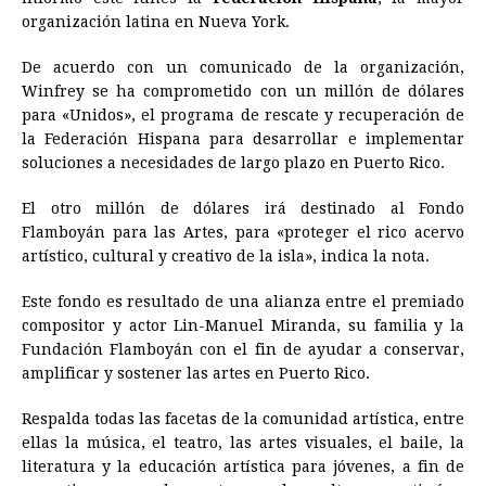
organización latina en Nueva York.
o
n
A
d
r
d
i
o
g
p
s
e
I
n
De acuerdo con un comunicado de la organización,
Winfrey se ha comprometido con un millón de dólares
k
e
p
s
n
k
para «Unidos», el programa de rescate y recuperación de
r
t
la Federación Hispana para desarrollar e implementar
soluciones a necesidades de largo plazo en Puerto Rico.
El otro millón de dólares irá destinado al Fondo
Flamboyán para las Artes, para «proteger el rico acervo
artístico, cultural y creativo de la isla», indica la nota.
Este fondo es resultado de una alianza entre el premiado
compositor y actor Lin-Manuel Miranda, su familia y la
Fundación Flamboyán con el fin de ayudar a conservar,
amplificar y sostener las artes en Puerto Rico.
Respalda todas las facetas de la comunidad artística, entre
ellas la música, el teatro, las artes visuales, el baile, la
literatura y la educación artística para jóvenes, a fin de