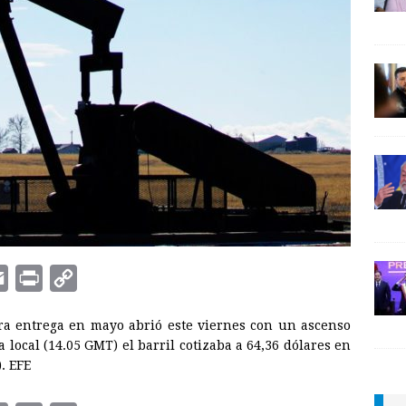
E
P
C
m
r
o
ara entrega en mayo abrió este viernes con un ascenso
a
i
p
ra local (14.05 GMT) el barril cotizaba a 64,36 dólares en
i
n
y
. EFE
l
t
L