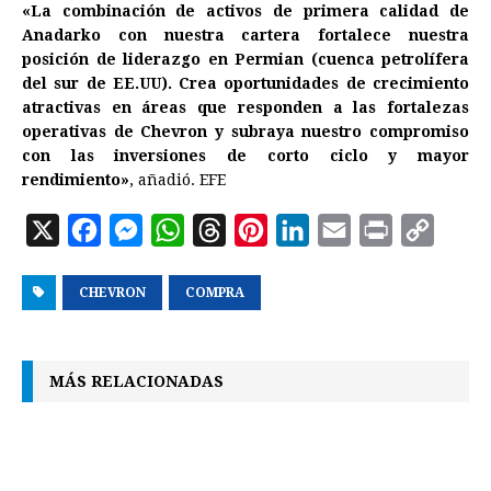
«La combinación de activos de primera calidad de
Anadarko con nuestra cartera fortalece nuestra
posición de liderazgo en Permian (cuenca petrolífera
del sur de EE.UU). Crea oportunidades de crecimiento
atractivas en áreas que responden a las fortalezas
operativas de Chevron y subraya nuestro compromiso
con las inversiones de corto ciclo y mayor
rendimiento»
, añadió. EFE
X
F
M
W
T
P
L
E
P
C
a
e
h
h
i
i
m
r
o
CHEVRON
c
s
a
COMPRA
r
n
n
a
i
p
e
s
t
e
t
k
i
n
y
b
e
s
a
e
e
l
t
L
MÁS RELACIONADAS
o
n
A
d
r
d
i
o
g
p
s
e
I
n
k
e
p
s
n
k