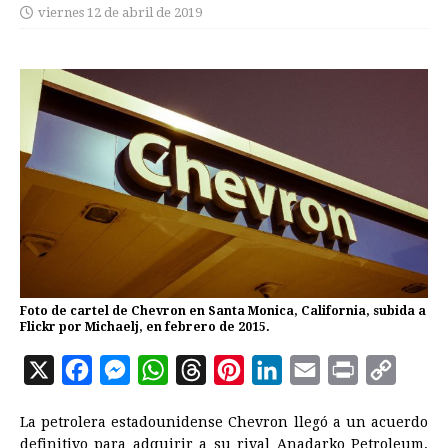
viernes 12 de abril de 2019
Foto de cartel de Chevron en Santa Monica, California, subida a
Flickr por Michaelj, en febrero de 2015.
X
F
M
W
T
P
L
E
P
C
a
e
h
h
i
i
m
r
o
La petrolera estadounidense Chevron llegó a un acuerdo
c
s
a
r
n
n
a
i
p
definitivo para adquirir a su rival Anadarko Petroleum,