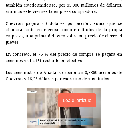
e
s
t
e
t
k
i
n
y
también estadounidense, por 33.000 millones de dólares,
anunció este viernes la empresa compradora.
b
e
s
a
e
e
l
t
L
o
n
A
d
r
d
i
Chevron pagará 65 dólares por acción, suma que se
o
g
p
s
e
I
n
abonará tanto en efectivo como en títulos de la propia
empresa, una prima del 39 % sobre su precio de cierre el
k
e
p
s
n
k
jueves.
r
t
En concreto, el 75 % del precio de compra se pagará en
acciones y el 25 % restante en efectivo.
Los accionistas de Anadarko recibirán 0,3869 acciones de
Chevron y 16,25 dólares por cada uno de sus títulos.
Lea el artículo