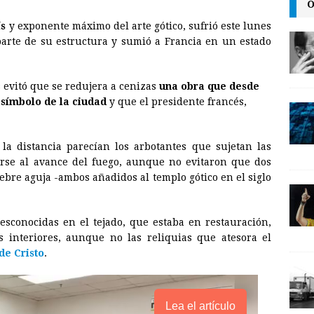
O
m
r
o
ís
y exponente máximo del arte gótico, sufrió este lunes
a
i
p
arte de su estructura y sumió a Francia en un estado
i
n
y
l
t
L
evitó que se redujera a cenizas
una obra que desde
i
 símbolo de la ciudad
y que el presidente francés,
n
.
k
la distancia parecían los arbotantes que sujetan las
erse al avance del fuego, aunque no evitaron que dos
lebre aguja -ambos añadidos al templo gótico en el siglo
desconocidas en el tejado, que estaba en restauración,
 interiores, aunque no las reliquias que atesora el
de Cristo
.
Lea el artículo