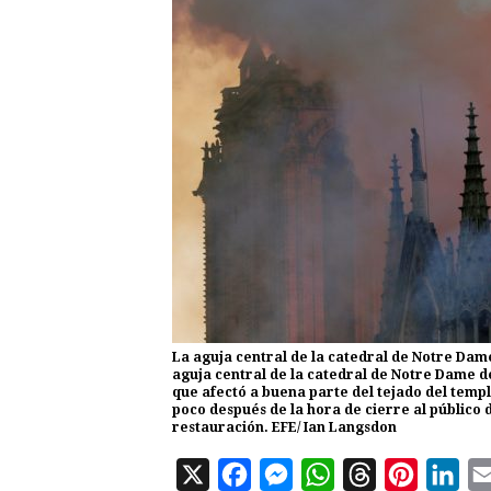
La aguja central de la catedral de Notre Dame
aguja central de la catedral de Notre Dame d
que afectó a buena parte del tejado del templ
poco después de la hora de cierre al públic
restauración. EFE/ Ian Langsdon
X
F
M
W
T
P
L