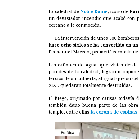
a
e
h
h
i
i
La catedral de
Notre Dame
, icono de
Par
c
s
a
r
n
n
un devastador incendio que acabó con p
e
s
t
e
t
k
cercano a la conmoción.
b
e
s
a
e
e
La intervención de unos 500 bomberos 
o
n
A
d
r
d
hace ocho siglos se ha convertido en un
o
g
p
s
e
I
Emmanuel Macron, prometió reconstruir
k
e
p
s
n
Los cañones de agua, que vistos desde 
r
t
paredes de la catedral, lograron impon
tercios de su cubierta, al igual que su cé
XIX-, quedaran totalmente destruidas.
El fuego, originado por causas todavía 
también dañó buena parte de las obras
templo, entre ellas
la corona de espinas 