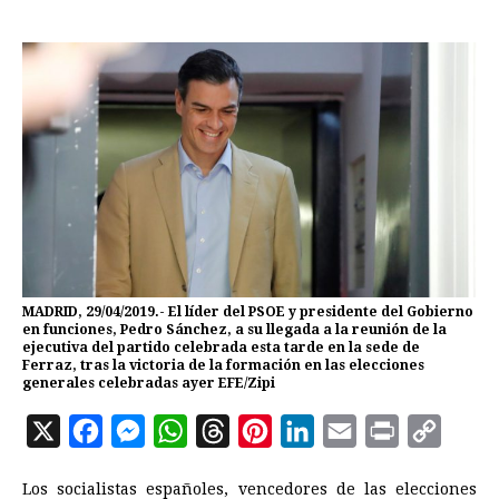
MADRID, 29/04/2019.- El líder del PSOE y presidente del Gobierno
en funciones, Pedro Sánchez, a su llegada a la reunión de la
ejecutiva del partido celebrada esta tarde en la sede de
Ferraz, tras la victoria de la formación en las elecciones
generales celebradas ayer EFE/Zipi
X
F
M
W
T
P
L
E
P
C
a
e
h
h
i
i
m
r
o
Los socialistas españoles, vencedores de las elecciones
c
s
a
r
n
n
a
i
p