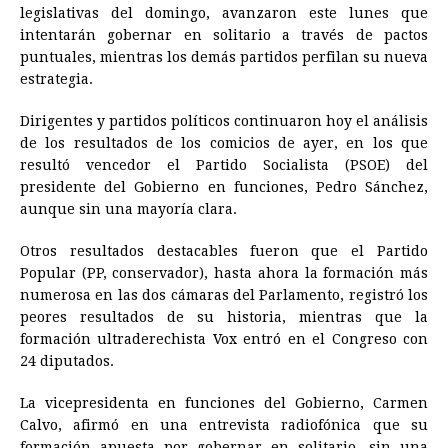
legislativas del domingo, avanzaron este lunes que
e
s
t
e
t
k
i
n
y
intentarán gobernar en solitario a través de pactos
puntuales, mientras los demás partidos perfilan su nueva
b
e
s
a
e
e
l
t
L
estrategia.
o
n
A
d
r
d
i
o
g
p
s
e
I
n
Dirigentes y partidos políticos continuaron hoy el análisis
de los resultados de los comicios de ayer, en los que
k
e
p
s
n
k
resultó vencedor el Partido Socialista (PSOE) del
r
t
presidente del Gobierno en funciones, Pedro Sánchez,
aunque sin una mayoría clara.
Otros resultados destacables fueron que el Partido
Popular (PP, conservador), hasta ahora la formación más
numerosa en las dos cámaras del Parlamento, registró los
peores resultados de su historia, mientras que la
formación ultraderechista Vox entró en el Congreso con
24 diputados.
La vicepresidenta en funciones del Gobierno, Carmen
Calvo, afirmó en una entrevista radiofónica que su
formación apuesta por gobernar en solitario, sin una