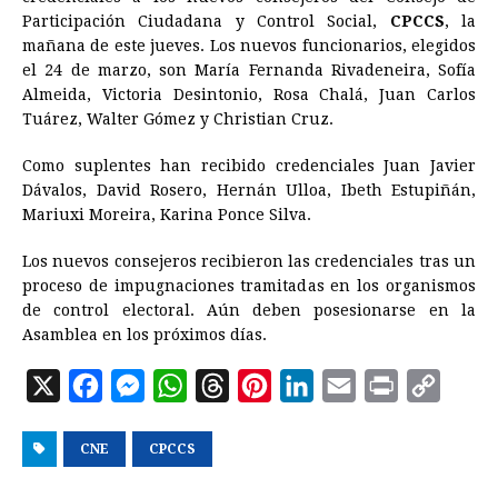
e
s
t
e
t
k
i
n
y
Participación Ciudadana y Control Social,
CPCCS
, la
mañana de este jueves. Los nuevos funcionarios, elegidos
b
e
s
a
e
e
l
t
L
el 24 de marzo, son María Fernanda Rivadeneira, Sofía
o
n
A
d
r
d
i
Almeida, Victoria Desintonio, Rosa Chalá, Juan Carlos
o
g
p
s
e
I
n
Tuárez, Walter Gómez y Christian Cruz.
k
e
p
s
n
k
Como suplentes han recibido credenciales Juan Javier
r
t
Dávalos, David Rosero, Hernán Ulloa, Ibeth Estupiñán,
Mariuxi Moreira, Karina Ponce Silva.
Los nuevos consejeros recibieron las credenciales tras un
proceso de impugnaciones tramitadas en los organismos
de control electoral. Aún deben posesionarse en la
Asamblea en los próximos días.
X
F
M
W
T
P
L
E
P
C
a
e
h
h
i
i
m
r
o
CNE
c
s
CPCCS
a
r
n
n
a
i
p
e
s
t
e
t
k
i
n
y