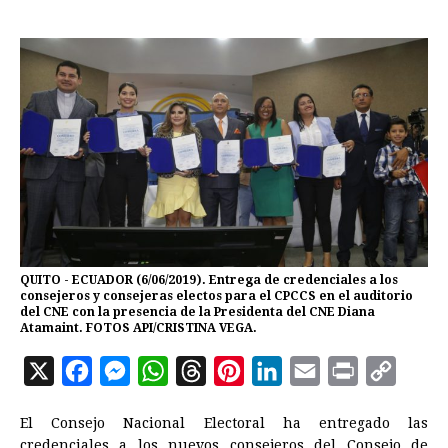
QUITO - ECUADOR (6/06/2019). Entrega de credenciales a los
consejeros y consejeras electos para el CPCCS en el auditorio
del CNE con la presencia de la Presidenta del CNE Diana
Atamaint. FOTOS API/CRISTINA VEGA.
X
F
M
W
T
P
L
E
P
C
a
e
h
h
i
i
m
r
o
El Consejo Nacional Electoral ha entregado las
c
s
a
r
n
n
a
i
p
credenciales a los nuevos consejeros del Consejo de