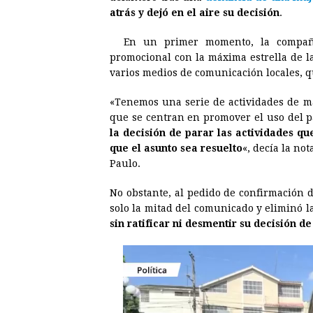
atrás y dejó en el aire su decisión
b
e
s
a
e
.
e
o
n
A
d
r
d
En un primer momento, la compañ
o
g
p
s
e
I
promocional con la máxima estrella de la
varios medios de comunicación locales, q
k
e
p
s
n
r
t
«Tenemos una serie de actividades de m
que se centran en promover el uso del p
la decisión de parar las actividades q
que el asunto sea resuelto
«, decía la no
Paulo.
No obstante, al pedido de confirmación 
solo la mitad del comunicado y eliminó la
sin ratificar ni desmentir su decisión 