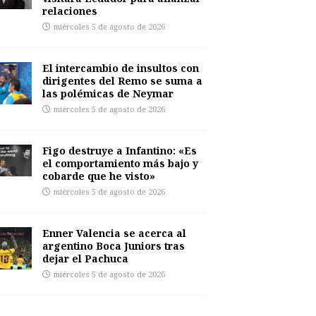
relaciones
miércoles 5 de agosto de 2026
El intercambio de insultos con
dirigentes del Remo se suma a
las polémicas de Neymar
miércoles 5 de agosto de 2026
Figo destruye a Infantino: «Es
el comportamiento más bajo y
cobarde que he visto»
miércoles 5 de agosto de 2026
Enner Valencia se acerca al
argentino Boca Juniors tras
dejar el Pachuca
miércoles 5 de agosto de 2026