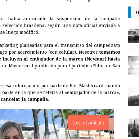
l
t
L
O
i
ía había anunciado la suspensión de la campaña
n
 selección brasileña, según una nota oficial enviada a
ue luego modificó.
k
arketing planeadas para el transcurso del campeonato
ago por acercamiento (con celular). Nosotros
tomamos
ue incluyen al embajador de la marca (Neymar) hasta
ta de Mastercard publicada por el periódico Folha de Sao
de esa información por parte de Efe, Mastercard mandó
 parte en la que se refería al «embajador de la marca»,
de cancelar la campaña
.
Lea el artículo