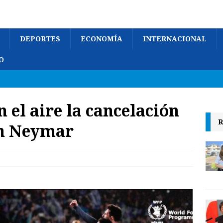
DEPORTES
ECONOMÍA
INTERNACIONAL
O
 el aire la cancelación
R
on Neymar