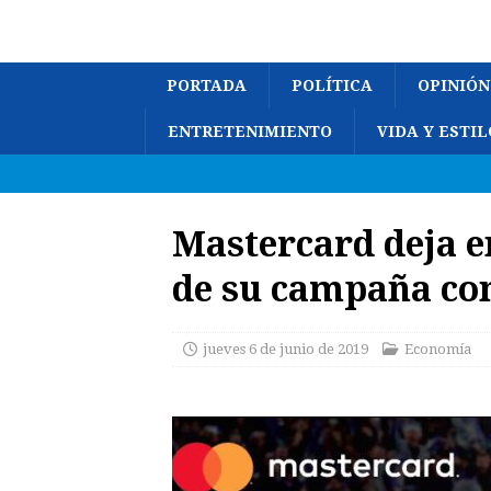
PORTADA
POLÍTICA
OPINIÓN
ENTRETENIMIENTO
VIDA Y ESTIL
Mastercard deja en
de su campaña c
jueves 6 de junio de 2019
Economía