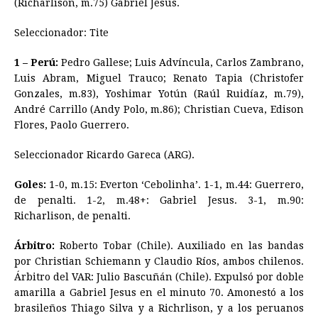
(Richarlison, m.75) Gabriel Jesus.
Seleccionador: Tite
1 – Perú:
Pedro Gallese; Luis Advíncula, Carlos Zambrano,
Luis Abram, Miguel Trauco; Renato Tapia (Christofer
Gonzales, m.83), Yoshimar Yotún (Raúl Ruidíaz, m.79),
André Carrillo (Andy Polo, m.86); Christian Cueva, Edison
Flores, Paolo Guerrero.
Seleccionador Ricardo Gareca (ARG).
Goles:
1-0, m.15: Everton ‘Cebolinha’. 1-1, m.44: Guerrero,
de penalti. 1-2, m.48+: Gabriel Jesus. 3-1, m.90:
Richarlison, de penalti.
Árbitro:
Roberto Tobar (Chile). Auxiliado en las bandas
por Christian Schiemann y Claudio Ríos, ambos chilenos.
Árbitro del VAR: Julio Bascuñán (Chile). Expulsó por doble
amarilla a Gabriel Jesus en el minuto 70. Amonestó a los
brasileños Thiago Silva y a Richrlison, y a los peruanos