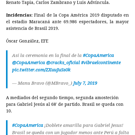
Renato Tapia, Carlos Zambrano y Luis Advíncula.
Incidencias:
Final de la Copa América 2019 disputado en
el estadio Maracaná ante 69.986 espectadores, la mayor
asistencia de Brasil 2019.
Óscar González, EFE
Así la ceremonia en la final de la
#CopaAmerica
@CopaAmerica
@cracks_oficial
#vibraelcontinente
pic.twitter.com/ZXuuJuSs0k
— Manu Bravo (@MBravo_)
July 7, 2019
A mediados del segundo tiempo, segunda amosteción
para Gabriel Jesús al 68′ de partido. Brasil se queda con
10.
#CopaAmerica
¡Doblete amarilla para Gabriel Jesus!
Brasil se queda con un jugador menos ante Perú a falta