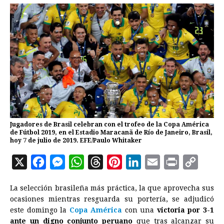
Jugadores de Brasil celebran con el trofeo de la Copa América
de Fútbol 2019, en el Estadio Maracanã de Río de Janeiro, Brasil,
hoy 7 de julio de 2019. EFE/Paulo Whitaker
X
F
M
W
T
P
L
E
P
C
a
e
h
h
i
i
m
r
o
La selección brasileña más práctica, la que aprovecha sus
c
s
a
r
n
n
a
i
p
ocasiones mientras resguarda su portería, se adjudicó
e
s
t
e
t
k
i
n
y
este domingo la
Copa América
con una
victoria por 3-1
ante un digno conjunto peruano
b
e
s
a
e
que tras alcanzar su
e
l
t
L