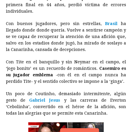
primera final en 44 años, perdió víctima de errores
o
n
A
d
r
d
i
individuales.
o
g
p
s
e
I
n
Con buenos jugadores, pero sin estrellas,
Brasil
ha
k
e
p
s
n
k
llegado donde donde quería. Vuelve a sentirse campeón y
r
t
se ve capaz de recuperar la atención de una afición que,
salvo en los estadios donde jugó, ha mirado de soslayo a
la Canarinha, cansada de decepciones.
Con Tite en el banquillo y sin Neymar en el campo, el
‘jogo bonito’ es un recuerdo de románticos.
Casemiro es
su jugador emblema
-con él en el campo nunca ha
perdido Tite- y el sentido colectivo se impone a la ‘ginga’.
Un poco de Coutinho, demasiado intermitente, algún
gesto de
Gabriel Jesus
y las carreras de Everton
‘Cebolinha’, convertido en el héroe de la afición, son
todas las alegrías que se permite esta Canarinha.