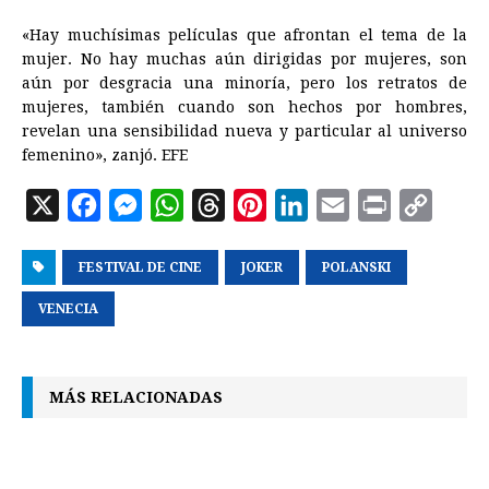
«Hay muchísimas películas que afrontan el tema de la
mujer. No hay muchas aún dirigidas por mujeres, son
aún por desgracia una minoría, pero los retratos de
mujeres, también cuando son hechos por hombres,
revelan una sensibilidad nueva y particular al universo
femenino», zanjó. EFE
X
F
M
W
T
P
L
E
P
C
a
e
h
h
i
i
m
r
o
FESTIVAL DE CINE
c
s
a
r
JOKER
n
n
POLANSKI
a
i
p
e
s
t
e
t
k
i
n
y
VENECIA
b
e
s
a
e
e
l
t
L
o
n
A
d
r
d
i
MÁS RELACIONADAS
o
g
p
s
e
I
n
k
e
p
s
n
k
r
t