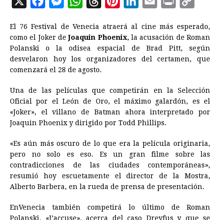
X
F
M
W
T
P
L
E
P
C
a
e
h
h
i
i
m
r
o
El 76 Festival de Venecia atraerá al
cine
más esperado,
c
s
a
r
n
n
a
i
p
como el Joker de
Joaquin Phoenix
, la acusación de Roman
e
s
t
e
t
k
i
n
y
Polanski o la odisea espacial de Brad Pitt, según
desvelaron hoy los organizadores del certamen, que
b
e
s
a
e
e
l
t
L
comenzará el 28 de agosto.
o
n
A
d
r
d
i
o
g
p
s
e
I
n
Una de las películas que competirán en la Selección
Oficial por el León de Oro, el máximo galardón, es el
k
e
p
s
n
k
«Joker», el villano de Batman ahora interpretado por
r
t
Joaquin Phoenix y dirigido por Todd Phillips.
«Es aún más oscuro de lo que era la película originaria,
pero no solo es eso. Es un gran filme sobre las
contradicciones de las ciudades contemporáneas»,
resumió hoy escuetamente el director de la Mostra,
Alberto Barbera, en la rueda de prensa de presentación.
EnVenecia también competirá lo último de Roman
Polanski, «J’accuse», acerca del caso Dreyfus y que se