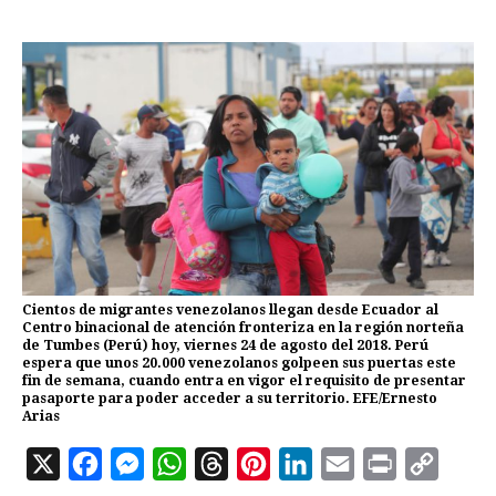
Cientos de migrantes venezolanos llegan desde Ecuador al
Centro binacional de atención fronteriza en la región norteña
de Tumbes (Perú) hoy, viernes 24 de agosto del 2018. Perú
espera que unos 20.000 venezolanos golpeen sus puertas este
fin de semana, cuando entra en vigor el requisito de presentar
pasaporte para poder acceder a su territorio. EFE/Ernesto
Arias
X
F
M
W
T
P
L
E
P
C