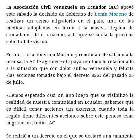
a
e
h
h
i
i
m
r
o
La
Asociación Civil Venezuela en Ecuador (AC)
apoyó
c
s
a
r
n
n
a
i
p
este sábado la decisión de Gobierno de
Lenín Moreno
de
e
s
t
e
t
k
i
n
y
realizar un censo migratorio en el país, una de las
medidas adoptadas en torno a la masiva llegada de
b
e
s
a
e
e
l
t
L
ciudadanos de esa nación, a la que se suma la próxima
o
n
A
d
r
d
i
solicitud de visado.
o
g
p
s
e
I
n
En una carta abierta a Moreno y remitida este sábado a la
k
e
p
s
n
k
prensa, la AC le agradece el apoyo «en todo lo relacionado
r
t
a la situación que con dolor sufre» Venezuela y felicita
«las acciones tomadas bajo el decreto 826» del pasado 25
de julio.
«Hemos esperado casi un año luego que se visibilizó la
realidad de nuestra comunidad en Ecuador, sabemos que
es difícil tomar acciones tan extensas, cuando toda la
región tiene diferentes acciones sobre este penoso tema
migratorio», indica AC.
Se refirió a un decreto en el que se declaró una «amnistía