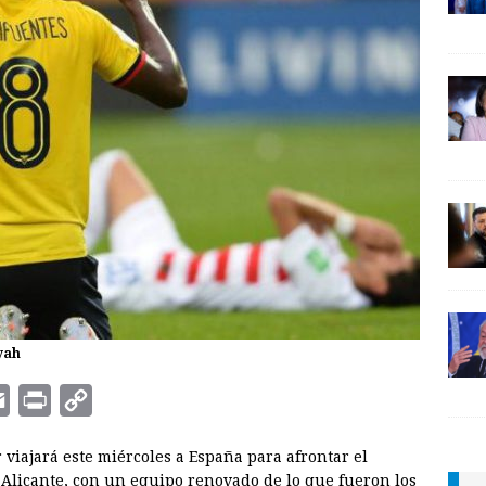
yah
E
P
C
m
r
o
 viajará este miércoles a España para afrontar el
a
i
p
Alicante, con un equipo renovado de lo que fueron los