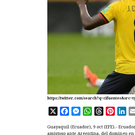
https://twitter.com/search?q=cifuentes&src=t
X
F
M
W
T
P
L
a
e
h
h
i
i
Guayaquil (Ecuador), 9 oct (EFE).- Ecuador
c
s
a
r
n
n
amistoso ante Argentina, del domingo en 