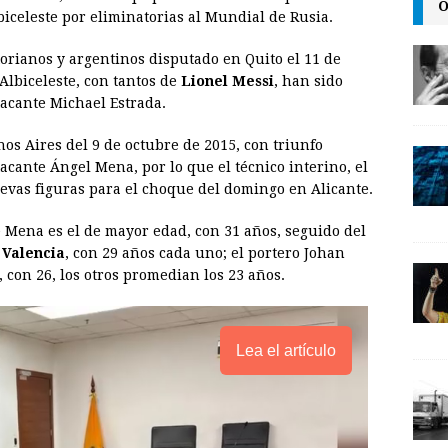
O
i
n
y
iceleste por eliminatorias al Mundial de Rusia.
l
t
L
orianos y argentinos disputado en Quito el 11 de
i
 Albiceleste, con tantos de
Lionel Messi
, han sido
n
tacante Michael Estrada.
k
s Aires del 9 de octubre de 2015, con triunfo
tacante Ángel Mena, por lo que el técnico interino, el
nuevas figuras para el choque del domingo en Alicante.
e Mena es el de mayor edad, con 31 años, seguido del
 Valencia
, con 29 años cada uno; el portero Johan
, con 26, los otros promedian los 23 años.
Lea el artículo