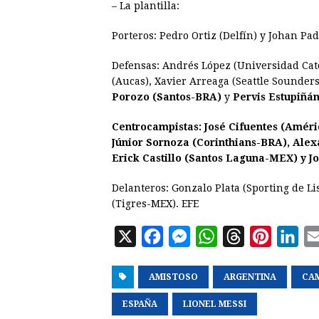
– La plantilla:
Porteros: Pedro Ortiz (Delfín) y Johan Padi
Defensas: Andrés López (Universidad Cató
(Aucas), Xavier Arreaga (Seattle Sounder
Porozo (Santos-BRA)
y
Pervis Estupiñá
Centrocampistas: José Cifuentes (Améri
Júnior Sornoza (Corinthians-BRA), Ale
Erick Castillo (Santos Laguna-MEX) y J
Delanteros: Gonzalo Plata (Sporting de L
(Tigres-MEX). EFE
X
F
M
W
T
P
L
a
e
h
h
i
i
AMISTOSO
c
s
a
ARGENTINA
r
n
n
CA
e
s
t
e
t
k
ESPAÑA
LIONEL MESSI