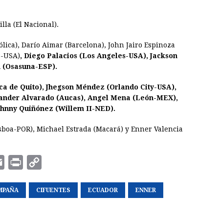
lla (El Nacional).
lica), Darío Aimar (Barcelona), John Jairo Espinoza
s-USA)
, Diego Palacios (Los Angeles-USA), Jackson
n (Osasuna-ESP).
ca de Quito), Jhegson Méndez (Orlando City-USA),
xander Alvarado (Aucas), Angel Mena (León-MEX),
ohnny Quiñónez (Willem II-NED).
isboa-POR), Michael Estrada (Macará) y Enner Valencia
E
P
C
m
r
o
MPAÑA
a
i
CIFUENTES
p
ECUADOR
ENNER
i
n
y