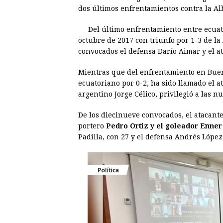
e
s
t
e
t
k
dos últimos enfrentamientos contra la Alb
b
e
s
a
e
e
Del último enfrentamiento entre ecuat
o
n
A
d
r
d
octubre de 2017 con triunfo por 1-3 de la
o
g
p
s
e
I
convocados el defensa Darío Aimar y el a
k
e
p
s
n
Mientras que del enfrentamiento en Bueno
r
t
ecuatoriano por 0-2, ha sido llamado el a
argentino Jorge Célico, privilegió a las 
De los diecinueve convocados, el atacant
portero
Pedro Ortiz y el goleador Enner
Padilla, con 27 y el defensa Andrés López