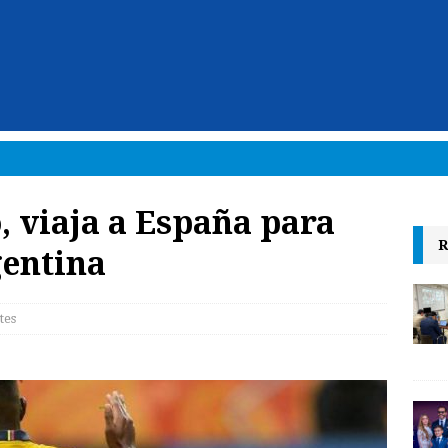
 viaja a España para
R
gentina
tes