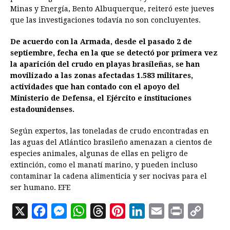
Minas y Energía, Bento Albuquerque, reiteró este jueves
que las investigaciones todavía no son concluyentes.
De acuerdo con la Armada, desde el pasado 2 de
septiembre, fecha en la que se detectó por primera vez
la aparición del crudo en playas brasileñas, se han
movilizado a las zonas afectadas 1.583 militares,
actividades que han contado con el apoyo del
Ministerio de Defensa, el Ejército e instituciones
estadounidenses.
Según expertos, las toneladas de crudo encontradas en
las aguas del Atlántico brasileño amenazan a cientos de
especies animales, algunas de ellas en peligro de
extinción, como el manatí marino, y pueden incluso
contaminar la cadena alimenticia y ser nocivas para el
ser humano. EFE
X
F
M
W
T
P
L
E
P
C
a
e
h
h
i
i
m
r
o