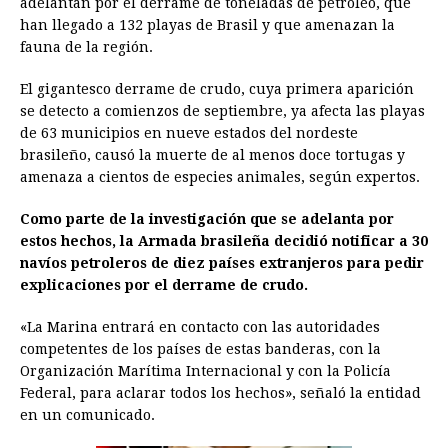
adelantan por el derrame de toneladas de petróleo, que
b
e
s
a
e
e
l
t
L
han llegado a 132 playas de Brasil y que amenazan la
o
n
A
d
r
d
i
fauna de la región.
o
g
p
s
e
I
n
El gigantesco derrame de crudo, cuya primera aparición
k
e
p
s
n
k
se detecto a comienzos de septiembre, ya afecta las playas
r
t
de 63 municipios en nueve estados del nordeste
brasileño, causó la muerte de al menos doce tortugas y
amenaza a cientos de especies animales, según expertos.
Como parte de la investigación que se adelanta por
estos hechos, la Armada brasileña decidió notificar a 30
navíos petroleros de diez países extranjeros para pedir
explicaciones por el derrame de crudo.
«La Marina entrará en contacto con las autoridades
competentes de los países de estas banderas, con la
Organización Marítima Internacional y con la Policía
Federal, para aclarar todos los hechos», señaló la entidad
en un comunicado.